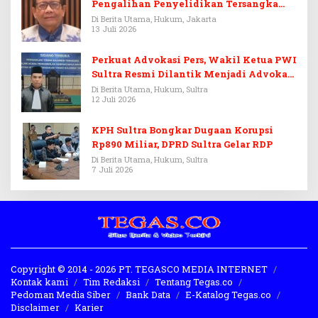
Pengalihan Penyelidikan Tersangka
Febrie Adriansyah
Di Berita Utama, Hukum, Jakarta
13 Juli 2026
Perkuat Advokasi Pers, Wakil Ketua PWI
Sultra Resmi Dilantik Menjadi Advokat
PERADI
Di Berita Utama, Hukum, Sultra
12 Juli 2026
KPH Sultra Bongkar Dugaan Korupsi
Rp890 Miliar, DPRD Sultra Gelar RDP
Di Berita Utama, Hukum, Sultra
7 Juli 2026
Copyright © 2014 - 2026 PT. TEGASCO MEDIA INTERNET
Kontak kami
Tim Redaksi
Tentang Tegas.co
Pedoman Media Siber
Bank Data
E-Katalog Tegas.co
Disclaimer
Karier