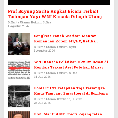
Prof Buyung Sarita Angkat Bicara Terkait
Tudingan Yayi WNI Kanada Ditagih Utang
Rp3,6 Miliar
Di Berita Utama, Hukum, Sultra
1 Agustus 2026
Sengketa Tanah Warisan Mantan
Komandan Korem 143/HO, Ketika
Warisan Menjadi Arena Pemerasan
Di Berita Utama, Hukum, Opini
1 Agustus 2026
WNI Kanada Polisikan Oknum Dosen di
Kendari Terkait Aset Puluhan Miliar
Di Berita Utama, Hukum, Sultra
31 Juli 2026
Polda Sultra Tetapkan Tiga Tersangka
Kasus Tambang Emas Ilegal di Bombana
Di Berita Utama, Bombana, Hukum
26 Juli 2026
Prof. Mahfud MD Soroti Kejanggalan