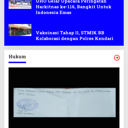
UHO Gelar Upacara Peringatan
Harkitnas ke-116, Bangkit Untuk
Indonesia Emas
Berita kesehatan
,
kampus
Vaksinasi Tahap ll, STMIK BB
Kolaborasi dengan Polres Kendari
Hukum