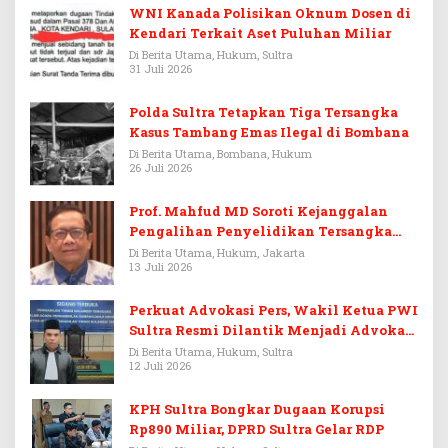
WNI Kanada Polisikan Oknum Dosen di
Kendari Terkait Aset Puluhan Miliar
Di Berita Utama, Hukum, Sultra
31 Juli 2026
Polda Sultra Tetapkan Tiga Tersangka
Kasus Tambang Emas Ilegal di Bombana
Di Berita Utama, Bombana, Hukum
26 Juli 2026
Prof. Mahfud MD Soroti Kejanggalan
Pengalihan Penyelidikan Tersangka
Febrie Adriansyah
Di Berita Utama, Hukum, Jakarta
13 Juli 2026
Perkuat Advokasi Pers, Wakil Ketua PWI
Sultra Resmi Dilantik Menjadi Advokat
PERADI
Di Berita Utama, Hukum, Sultra
12 Juli 2026
KPH Sultra Bongkar Dugaan Korupsi
Rp890 Miliar, DPRD Sultra Gelar RDP