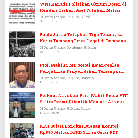
WNI Kanada Polisikan Oknum Dosen di
Kendari Terkait Aset Puluhan Miliar
Di Berita Utama, Hukum, Sultra
31 Juli 2026
Polda Sultra Tetapkan Tiga Tersangka
Kasus Tambang Emas Ilegal di Bombana
Di Berita Utama, Bombana, Hukum
26 Juli 2026
Prof. Mahfud MD Soroti Kejanggalan
Pengalihan Penyelidikan Tersangka
Febrie Adriansyah
Di Berita Utama, Hukum, Jakarta
13 Juli 2026
Perkuat Advokasi Pers, Wakil Ketua PWI
Sultra Resmi Dilantik Menjadi Advokat
PERADI
Di Berita Utama, Hukum, Sultra
12 Juli 2026
KPH Sultra Bongkar Dugaan Korupsi
Rp890 Miliar, DPRD Sultra Gelar RDP