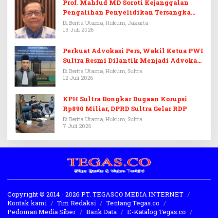
Prof. Mahfud MD Soroti Kejanggalan
Pengalihan Penyelidikan Tersangka
Febrie Adriansyah
Di Berita Utama, Hukum, Jakarta
13 Juli 2026
Perkuat Advokasi Pers, Wakil Ketua PWI
Sultra Resmi Dilantik Menjadi Advokat
PERADI
Di Berita Utama, Hukum, Sultra
12 Juli 2026
KPH Sultra Bongkar Dugaan Korupsi
Rp890 Miliar, DPRD Sultra Gelar RDP
Di Berita Utama, Hukum, Sultra
7 Juli 2026
Copyright © 2014 - 2026 PT. TEGASCO MEDIA INTERNET
Kontak kami
Tim Redaksi
Tentang Tegas.co
Pedoman Media Siber
Bank Data
E-Katalog Tegas.co