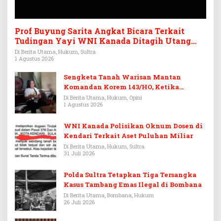
Prof Buyung Sarita Angkat Bicara Terkait
Tudingan Yayi WNI Kanada Ditagih Utang
Rp3,6 Miliar
Di Berita Utama, Hukum, Sultra
1 Agustus 2026
Sengketa Tanah Warisan Mantan
Komandan Korem 143/HO, Ketika
Warisan Menjadi Arena Pemerasan
Di Berita Utama, Hukum, Opini
1 Agustus 2026
WNI Kanada Polisikan Oknum Dosen di
Kendari Terkait Aset Puluhan Miliar
Di Berita Utama, Hukum, Sultra
31 Juli 2026
Polda Sultra Tetapkan Tiga Tersangka
Kasus Tambang Emas Ilegal di Bombana
Di Berita Utama, Bombana, Hukum
26 Juli 2026