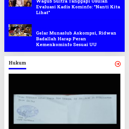
Wagub Sultra Tanggapi Usulan
Evaluasi Kadis Kominfo: “Nanti Kita
Lihat”
Kominfo
Gelar Munaslub Askompsi, Ridwan
Badallah Harap Peran
Kemenkominfo Sesuai UU
Hukum