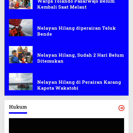
Warga Tolando Pasarwajo Belum
Kembali Saat Melaut
Nelayan hilang
Nelayan Hilang diperairan Teluk
Bende
Nelayan hilang
Nelayan Hilang, Sudah 2 Hari Belum
Ditemukan
Nelayan hilang
Nelayan Hilang di Perairan Karang
Kapota Wakatobi
Hukum