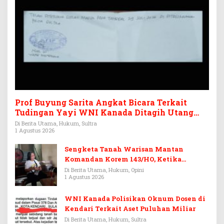
Prof Buyung Sarita Angkat Bicara Terkait
Tudingan Yayi WNI Kanada Ditagih Utang
Rp3,6 Miliar
Di Berita Utama, Hukum, Sultra
1 Agustus 2026
Sengketa Tanah Warisan Mantan
Komandan Korem 143/HO, Ketika
Warisan Menjadi Arena Pemerasan
Di Berita Utama, Hukum, Opini
1 Agustus 2026
WNI Kanada Polisikan Oknum Dosen di
Kendari Terkait Aset Puluhan Miliar
Di Berita Utama, Hukum, Sultra