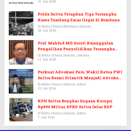
31 Juli 2026
Polda Sultra Tetapkan Tiga Tersangka
Kasus Tambang Emas Ilegal di Bombana
Di Berita Utama, Bombana, Hukum
26 Juli 2026
Prof. Mahfud MD Soroti Kejanggalan
Pengalihan Penyelidikan Tersangka
Febrie Adriansyah
Di Berita Utama, Hukum, Jakarta
13 Juli 2026
Perkuat Advokasi Pers, Wakil Ketua PWI
Sultra Resmi Dilantik Menjadi Advokat
PERADI
Di Berita Utama, Hukum, Sultra
12 Juli 2026
KPH Sultra Bongkar Dugaan Korupsi
Rp890 Miliar, DPRD Sultra Gelar RDP
Di Berita Utama, Hukum, Sultra
7 Juli 2026