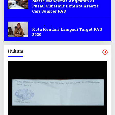
Masih Mengemis Anggaran di
Pusat, Gubernur Diminta Kreatif
Cari Sumber PAD
Kendari
,
PAD
,
Pemerintah
Kota Kendari Lampaui Target PAD
2020
Hukum