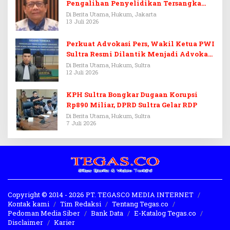
Pengalihan Penyelidikan Tersangka
Febrie Adriansyah
Di Berita Utama, Hukum, Jakarta
13 Juli 2026
Perkuat Advokasi Pers, Wakil Ketua PWI
Sultra Resmi Dilantik Menjadi Advokat
PERADI
Di Berita Utama, Hukum, Sultra
12 Juli 2026
KPH Sultra Bongkar Dugaan Korupsi
Rp890 Miliar, DPRD Sultra Gelar RDP
Di Berita Utama, Hukum, Sultra
7 Juli 2026
Copyright © 2014 - 2026 PT. TEGASCO MEDIA INTERNET
Kontak kami
Tim Redaksi
Tentang Tegas.co
Pedoman Media Siber
Bank Data
E-Katalog Tegas.co
Disclaimer
Karier