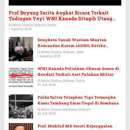
Prof Buyung Sarita Angkat Bicara Terkait
Tudingan Yayi WNI Kanada Ditagih Utang
Rp3,6 Miliar
Di Berita Utama, Hukum, Sultra
1 Agustus 2026
Sengketa Tanah Warisan Mantan
Komandan Korem 143/HO, Ketika
Warisan Menjadi Arena Pemerasan
Di Berita Utama, Hukum, Opini
1 Agustus 2026
WNI Kanada Polisikan Oknum Dosen di
Kendari Terkait Aset Puluhan Miliar
Di Berita Utama, Hukum, Sultra
31 Juli 2026
Polda Sultra Tetapkan Tiga Tersangka
Kasus Tambang Emas Ilegal di Bombana
Di Berita Utama, Bombana, Hukum
26 Juli 2026
Prof. Mahfud MD Soroti Kejanggalan