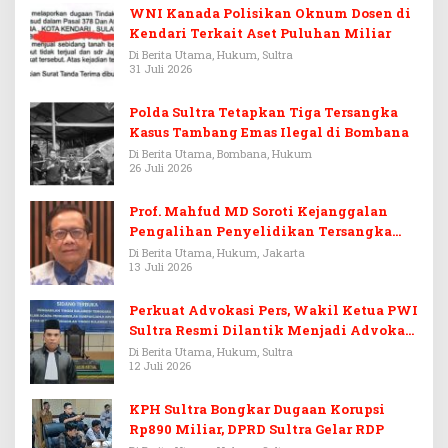
WNI Kanada Polisikan Oknum Dosen di
Kendari Terkait Aset Puluhan Miliar
Di Berita Utama, Hukum, Sultra
31 Juli 2026
Polda Sultra Tetapkan Tiga Tersangka
Kasus Tambang Emas Ilegal di Bombana
Di Berita Utama, Bombana, Hukum
26 Juli 2026
Prof. Mahfud MD Soroti Kejanggalan
Pengalihan Penyelidikan Tersangka
Febrie Adriansyah
Di Berita Utama, Hukum, Jakarta
13 Juli 2026
Perkuat Advokasi Pers, Wakil Ketua PWI
Sultra Resmi Dilantik Menjadi Advokat
PERADI
Di Berita Utama, Hukum, Sultra
12 Juli 2026
KPH Sultra Bongkar Dugaan Korupsi
Rp890 Miliar, DPRD Sultra Gelar RDP