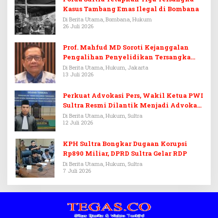
Kasus Tambang Emas Ilegal di Bombana
Di Berita Utama, Bombana, Hukum
26 Juli 2026
Prof. Mahfud MD Soroti Kejanggalan
Pengalihan Penyelidikan Tersangka
Febrie Adriansyah
Di Berita Utama, Hukum, Jakarta
13 Juli 2026
Perkuat Advokasi Pers, Wakil Ketua PWI
Sultra Resmi Dilantik Menjadi Advokat
PERADI
Di Berita Utama, Hukum, Sultra
12 Juli 2026
KPH Sultra Bongkar Dugaan Korupsi
Rp890 Miliar, DPRD Sultra Gelar RDP
Di Berita Utama, Hukum, Sultra
7 Juli 2026