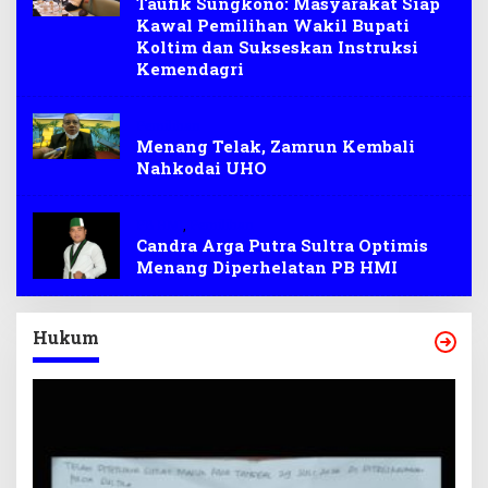
Taufik Sungkono: Masyarakat Siap
Kawal Pemilihan Wakil Bupati
Koltim dan Sukseskan Instruksi
Kemendagri
Pemilihan
Menang Telak, Zamrun Kembali
Nahkodai UHO
PB HMI
,
Pemilihan
Candra Arga Putra Sultra Optimis
Menang Diperhelatan PB HMI
Hukum