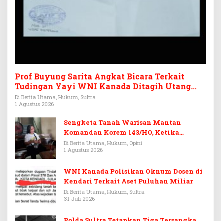
Prof Buyung Sarita Angkat Bicara Terkait
Tudingan Yayi WNI Kanada Ditagih Utang
Rp3,6 Miliar
Di Berita Utama, Hukum, Sultra
1 Agustus 2026
Sengketa Tanah Warisan Mantan
Komandan Korem 143/HO, Ketika
Warisan Menjadi Arena Pemerasan
Di Berita Utama, Hukum, Opini
1 Agustus 2026
WNI Kanada Polisikan Oknum Dosen di
Kendari Terkait Aset Puluhan Miliar
Di Berita Utama, Hukum, Sultra
31 Juli 2026
Polda Sultra Tetapkan Tiga Tersangka