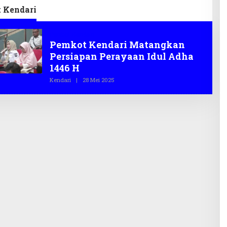
 Kendari
Penkot Kendari
Pemkot Kendari Matangkan
Persiapan Perayaan Idul Adha
1446 H
Kendari
|
28 Mei 2025
O
L
E
H
T
E
G
A
S
.
C
O