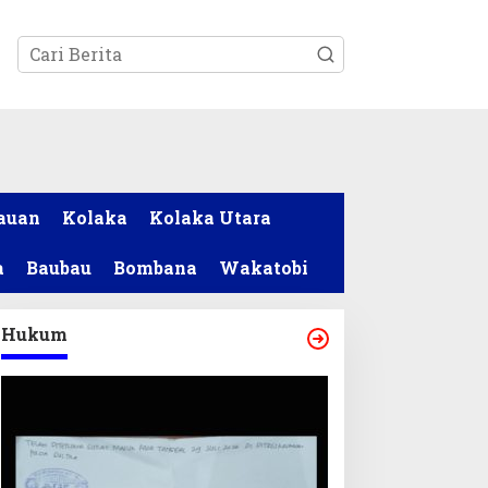
tutup
auan
Kolaka
Kolaka Utara
a
Baubau
Bombana
Wakatobi
Hukum