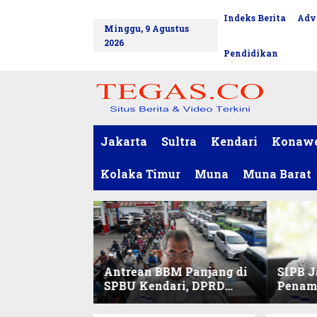
L
Indeks Berita
Adv
tutup
e
Minggu, 9 Agustus
w
2026
a
Pendidikan
t
i
k
e
k
o
Jakarta
Sultra
Kendari
Konaw
n
t
Kolaka Timur
Muna
Muna Barat
e
n
Antrean BBM Panjang di
SIPB J
SPBU Kendari, DPRD
Penam
Sultra Duga Sistem
Komod
Barcode Curang
C di Su