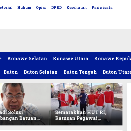
etorial
Hukum
Opini
DPRD
Kesehatan
Pariwisata
e
Konawe Selatan
Konawe Utara
Konawe Kepul
Buton
Buton Selatan
Buton Tengah
Buton Utar
adi Solusi
Semarakkan HUT RI,
bangan Batuan
Ratusan Pegawai
itas ex-Golongan
Sekretariat DPRD Sultra
ltra
Ikuti Lomba Bola Gotong