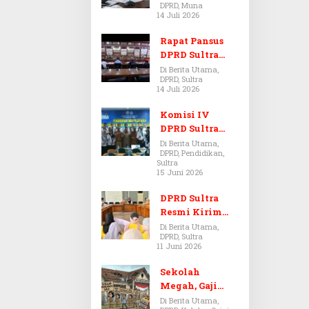
DPRD, Muna
Dugaan Jual
14 Juli 2026
Beli Tanah
Bermasalah di
Rapat Pansus
Muna
DPRD Sultra
Diskors Dua
Di Berita Utama,
DPRD, Sultra
Kali Akibat
14 Juli 2026
Ketidakhadira
n Pj Sekda
Komisi IV
DPRD Sultra
Kawal Hak
Di Berita Utama,
DPRD, Pendidikan,
Guru,
Sultra
Rencanakan
15 Juni 2026
Revisi Perda
Pendidikan
DPRD Sultra
Resmi Kirim
Aspirasi Tolak
Di Berita Utama,
DPRD, Sultra
Peraturan
11 Juni 2026
BPOM No. 5
Tahun 2026 ke
Sekolah
Komisi IX DPR
Megah, Gaji
RI
Guru Berdarah-
Di Berita Utama,