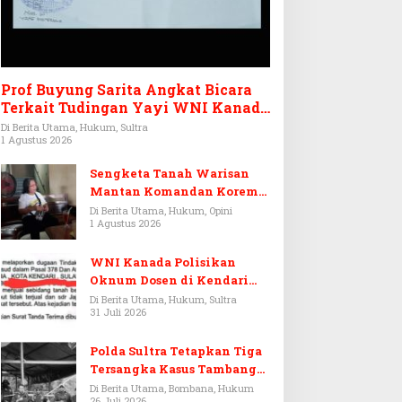
Prof Buyung Sarita Angkat Bicara
Terkait Tudingan Yayi WNI Kanada
Ditagih Utang Rp3,6 Miliar
Di Berita Utama, Hukum, Sultra
1 Agustus 2026
Sengketa Tanah Warisan
Mantan Komandan Korem
143/HO, Ketika Warisan
Di Berita Utama, Hukum, Opini
1 Agustus 2026
Menjadi Arena Pemerasan
WNI Kanada Polisikan
Oknum Dosen di Kendari
Terkait Aset Puluhan Miliar
Di Berita Utama, Hukum, Sultra
31 Juli 2026
Polda Sultra Tetapkan Tiga
Tersangka Kasus Tambang
Emas Ilegal di Bombana
Di Berita Utama, Bombana, Hukum
26 Juli 2026