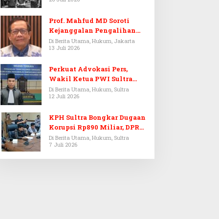
Prof. Mahfud MD Soroti
Kejanggalan Pengalihan
Penyelidikan Tersangka
Di Berita Utama, Hukum, Jakarta
13 Juli 2026
Febrie Adriansyah
Perkuat Advokasi Pers,
Wakil Ketua PWI Sultra
Resmi Dilantik Menjadi
Di Berita Utama, Hukum, Sultra
12 Juli 2026
Advokat PERADI
KPH Sultra Bongkar Dugaan
Korupsi Rp890 Miliar, DPRD
Sultra Gelar RDP
Di Berita Utama, Hukum, Sultra
7 Juli 2026