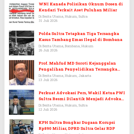
WNI Kanada Polisikan Oknum Dosen di
Kendari Terkait Aset Puluhan Miliar
Di Berita Utama, Hukum, Sultra
31 Juli 2026
Polda Sultra Tetapkan Tiga Tersangka
Kasus Tambang Emas Ilegal di Bombana
Di Berita Utama, Bombana, Hukum
26 Juli 2026
Prof. Mahfud MD Soroti Kejanggalan
Pengalihan Penyelidikan Tersangka
Febrie Adriansyah
Di Berita Utama, Hukum, Jakarta
13 Juli 2026
Perkuat Advokasi Pers, Wakil Ketua PWI
Sultra Resmi Dilantik Menjadi Advokat
PERADI
Di Berita Utama, Hukum, Sultra
12 Juli 2026
KPH Sultra Bongkar Dugaan Korupsi
Rp890 Miliar, DPRD Sultra Gelar RDP