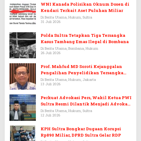
WNI Kanada Polisikan Oknum Dosen di
Kendari Terkait Aset Puluhan Miliar
Di Berita Utama, Hukum, Sultra
31 Juli 2026
Polda Sultra Tetapkan Tiga Tersangka
Kasus Tambang Emas Ilegal di Bombana
Di Berita Utama, Bombana, Hukum
26 Juli 2026
Prof. Mahfud MD Soroti Kejanggalan
Pengalihan Penyelidikan Tersangka
Febrie Adriansyah
Di Berita Utama, Hukum, Jakarta
13 Juli 2026
Perkuat Advokasi Pers, Wakil Ketua PWI
Sultra Resmi Dilantik Menjadi Advokat
PERADI
Di Berita Utama, Hukum, Sultra
12 Juli 2026
KPH Sultra Bongkar Dugaan Korupsi
Rp890 Miliar, DPRD Sultra Gelar RDP