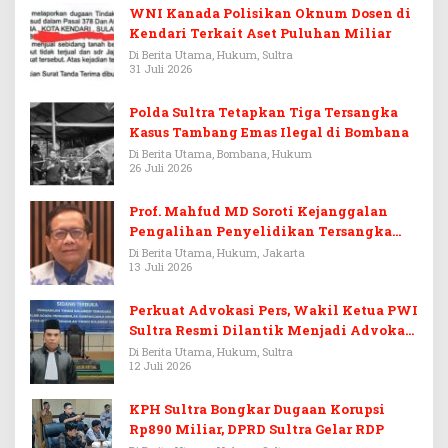
WNI Kanada Polisikan Oknum Dosen di
Kendari Terkait Aset Puluhan Miliar
Di Berita Utama, Hukum, Sultra
31 Juli 2026
Polda Sultra Tetapkan Tiga Tersangka
Kasus Tambang Emas Ilegal di Bombana
Di Berita Utama, Bombana, Hukum
26 Juli 2026
Prof. Mahfud MD Soroti Kejanggalan
Pengalihan Penyelidikan Tersangka
Febrie Adriansyah
Di Berita Utama, Hukum, Jakarta
13 Juli 2026
Perkuat Advokasi Pers, Wakil Ketua PWI
Sultra Resmi Dilantik Menjadi Advokat
PERADI
Di Berita Utama, Hukum, Sultra
12 Juli 2026
KPH Sultra Bongkar Dugaan Korupsi
Rp890 Miliar, DPRD Sultra Gelar RDP