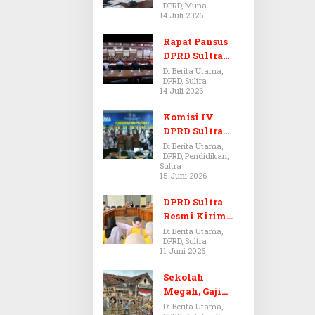
DPRD, Muna
Dugaan Jual
14 Juli 2026
Beli Tanah
Bermasalah di
Rapat Pansus
Muna
DPRD Sultra
Diskors Dua
Di Berita Utama,
DPRD, Sultra
Kali Akibat
14 Juli 2026
Ketidakhadira
n Pj Sekda
Komisi IV
DPRD Sultra
Kawal Hak
Di Berita Utama,
DPRD, Pendidikan,
Guru,
Sultra
Rencanakan
15 Juni 2026
Revisi Perda
Pendidikan
DPRD Sultra
Resmi Kirim
Aspirasi Tolak
Di Berita Utama,
DPRD, Sultra
Peraturan
11 Juni 2026
BPOM No. 5
Tahun 2026 ke
Sekolah
Komisi IX DPR
Megah, Gaji
RI
Guru Berdarah-
Di Berita Utama,