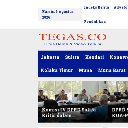
L
Indeks Berita
Advetor
tutup
e
Kamis, 6 Agustus
w
2026
a
Pendidikan
t
i
k
e
k
o
Jakarta
Sultra
Kendari
Konaw
n
t
Kolaka Timur
Muna
Muna Barat
e
n
Komisi IV DPRD Sultra
DPRD S
Kritis dalam
KUA-PP
Harmonisasi KUA-PPAS
Pendid
2027 dan Perubahan
dan Pe