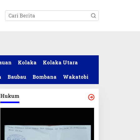
tutup
auan
Kolaka
Kolaka Utara
a
Baubau
Bombana
Wakatobi
Hukum