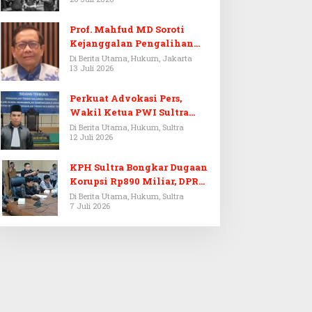
Prof. Mahfud MD Soroti
Kejanggalan Pengalihan
Penyelidikan Tersangka
Di Berita Utama, Hukum, Jakarta
13 Juli 2026
Febrie Adriansyah
Perkuat Advokasi Pers,
Wakil Ketua PWI Sultra
Resmi Dilantik Menjadi
Di Berita Utama, Hukum, Sultra
12 Juli 2026
Advokat PERADI
KPH Sultra Bongkar Dugaan
Korupsi Rp890 Miliar, DPRD
Sultra Gelar RDP
Di Berita Utama, Hukum, Sultra
7 Juli 2026