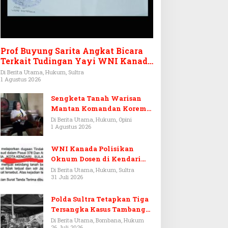
Prof Buyung Sarita Angkat Bicara
Terkait Tudingan Yayi WNI Kanada
Ditagih Utang Rp3,6 Miliar
Di Berita Utama, Hukum, Sultra
1 Agustus 2026
Sengketa Tanah Warisan
Mantan Komandan Korem
143/HO, Ketika Warisan
Di Berita Utama, Hukum, Opini
1 Agustus 2026
Menjadi Arena Pemerasan
WNI Kanada Polisikan
Oknum Dosen di Kendari
Terkait Aset Puluhan Miliar
Di Berita Utama, Hukum, Sultra
31 Juli 2026
Polda Sultra Tetapkan Tiga
Tersangka Kasus Tambang
Emas Ilegal di Bombana
Di Berita Utama, Bombana, Hukum
26 Juli 2026