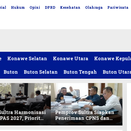
ial
Hukum
Opini
DPRD
Kesehatan
Olahraga
Pariwisata
e
Konawe Selatan
Konawe Utara
Konawe Kepul
Buton
Buton Selatan
Buton Tengah
Buton Utar
ultra Harmonisasi
Pemprov Sultra Siapkan
AS 2027, Prioritas
Penerimaan CPNS dan
ikan, Kebudayaan,
PPPK 2027, DPRD Sultra
lunasan Utang
Desak Formasi