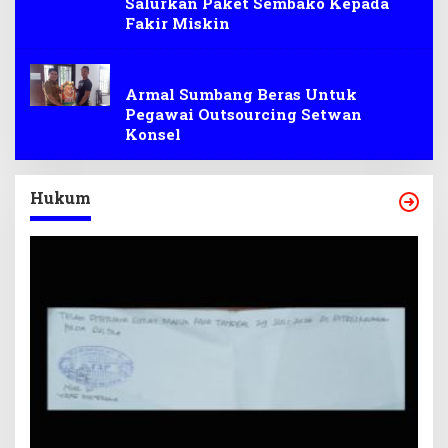
Salurkan Paket Sembako Kepada
Fakir Miskin
Ramadhan Berbagi
Armal Sumbang Beras Untuk
Pegawai Outsourcing Setwan
Konsel
Hukum