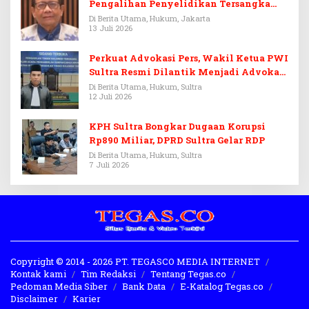
Pengalihan Penyelidikan Tersangka
Febrie Adriansyah
Di Berita Utama, Hukum, Jakarta
13 Juli 2026
Perkuat Advokasi Pers, Wakil Ketua PWI
Sultra Resmi Dilantik Menjadi Advokat
PERADI
Di Berita Utama, Hukum, Sultra
12 Juli 2026
KPH Sultra Bongkar Dugaan Korupsi
Rp890 Miliar, DPRD Sultra Gelar RDP
Di Berita Utama, Hukum, Sultra
7 Juli 2026
Copyright © 2014 - 2026 PT. TEGASCO MEDIA INTERNET
Kontak kami
Tim Redaksi
Tentang Tegas.co
Pedoman Media Siber
Bank Data
E-Katalog Tegas.co
Disclaimer
Karier