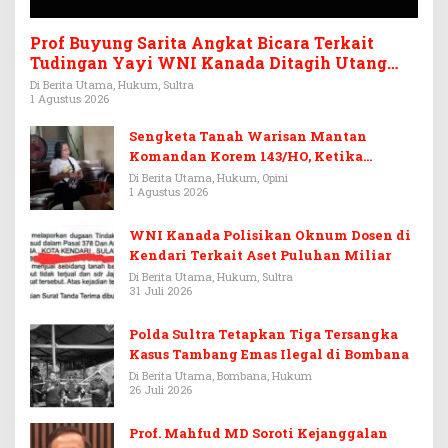
Prof Buyung Sarita Angkat Bicara Terkait
Tudingan Yayi WNI Kanada Ditagih Utang
Rp3,6 Miliar
Di Berita Utama, Hukum, Sultra
1 Agustus 2026
Sengketa Tanah Warisan Mantan
Komandan Korem 143/HO, Ketika
Warisan Menjadi Arena Pemerasan
Di Berita Utama, Hukum, Opini
1 Agustus 2026
WNI Kanada Polisikan Oknum Dosen di
Kendari Terkait Aset Puluhan Miliar
Di Berita Utama, Hukum, Sultra
31 Juli 2026
Polda Sultra Tetapkan Tiga Tersangka
Kasus Tambang Emas Ilegal di Bombana
Di Berita Utama, Bombana, Hukum
26 Juli 2026
Prof. Mahfud MD Soroti Kejanggalan