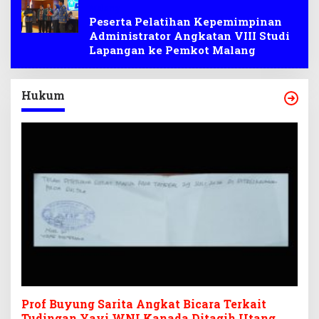
Malang
Peserta Pelatihan Kepemimpinan
Administrator Angkatan VIII Studi
Lapangan ke Pemkot Malang
Hukum
Prof Buyung Sarita Angkat Bicara Terkait
Tudingan Yayi WNI Kanada Ditagih Utang