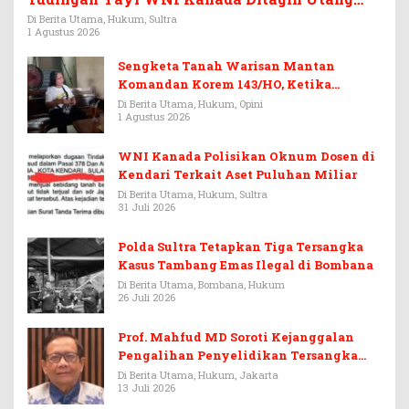
Rp3,6 Miliar
Di Berita Utama, Hukum, Sultra
1 Agustus 2026
Sengketa Tanah Warisan Mantan
Komandan Korem 143/HO, Ketika
Warisan Menjadi Arena Pemerasan
Di Berita Utama, Hukum, Opini
1 Agustus 2026
WNI Kanada Polisikan Oknum Dosen di
Kendari Terkait Aset Puluhan Miliar
Di Berita Utama, Hukum, Sultra
31 Juli 2026
Polda Sultra Tetapkan Tiga Tersangka
Kasus Tambang Emas Ilegal di Bombana
Di Berita Utama, Bombana, Hukum
26 Juli 2026
Prof. Mahfud MD Soroti Kejanggalan
Pengalihan Penyelidikan Tersangka
Febrie Adriansyah
Di Berita Utama, Hukum, Jakarta
13 Juli 2026