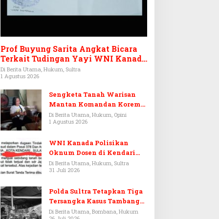
Prof Buyung Sarita Angkat Bicara
Terkait Tudingan Yayi WNI Kanada
Ditagih Utang Rp3,6 Miliar
Di Berita Utama, Hukum, Sultra
1 Agustus 2026
Sengketa Tanah Warisan
Mantan Komandan Korem
143/HO, Ketika Warisan
Di Berita Utama, Hukum, Opini
1 Agustus 2026
Menjadi Arena Pemerasan
WNI Kanada Polisikan
Oknum Dosen di Kendari
Terkait Aset Puluhan Miliar
Di Berita Utama, Hukum, Sultra
31 Juli 2026
Polda Sultra Tetapkan Tiga
Tersangka Kasus Tambang
Emas Ilegal di Bombana
Di Berita Utama, Bombana, Hukum
26 Juli 2026