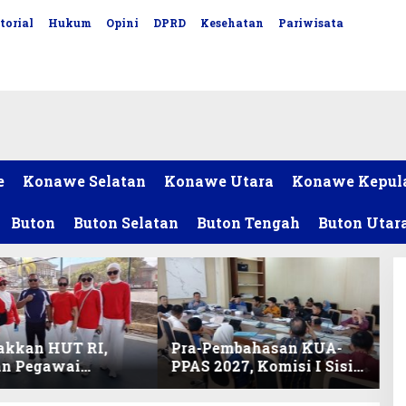
torial
Hukum
Opini
DPRD
Kesehatan
Pariwisata
e
Konawe Selatan
Konawe Utara
Konawe Kepul
Buton
Buton Selatan
Buton Tengah
Buton Utar
akkan HUT RI,
Pra-Pembahasan KUA-
an Pegawai
PPAS 2027, Komisi I Sisir
ariat DPRD Sultra
Program Prioritas
Lomba Bola Gotong
Berkelanjutan