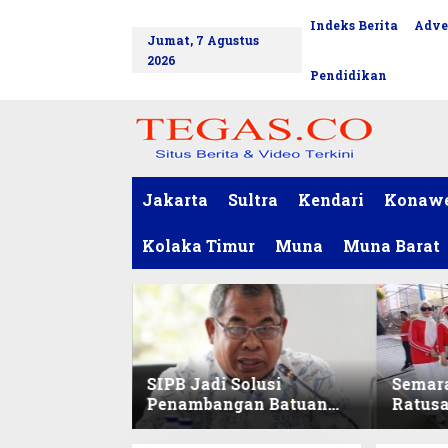
L
Indeks Berita
Adve
tutup
e
Jumat, 7 Agustus
w
2026
a
Pendidikan
t
i
k
e
k
o
Jakarta
Sultra
Kendari
Konaw
n
t
Kolaka Timur
Muna
Muna Barat
e
n
SIPB Jadi Solusi
Semar
Penambangan Batuan
Ratus
Komoditas ex-Golongan
Sekret
C di Sultra
Ikuti 