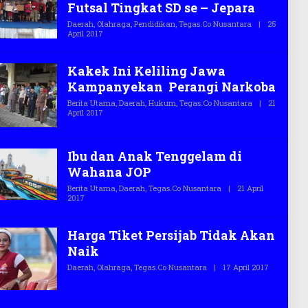
E
Futsal Tingkat SD se – Jepara
G
A
Daerah
,
Olahraga
,
Pendidikan
,
Tegas.co Nusantara
|
25
S
April 2017
O
.
L
C
E
O
H
Kakek Ini Keliling Jawa
T
E
Kampanyekan Perangi Narkoba
G
A
Berita Utama
,
Daerah
,
Hukum
,
Tegas.co Nusantara
|
21
S
April 2017
O
.
L
C
E
O
H
T
Ibu dan Anak Tenggelam di
E
Wahana JOP
G
A
Berita Utama
,
Daerah
,
Tegas.co Nusantara
|
21 April
S
2017
O
.
L
C
E
O
H
Harga Tiket Persijab Tidak Akan
T
E
Naik
G
A
Daerah
,
Olahraga
,
Tegas.co Nusantara
|
17 April 2017
O
S
L
.
E
C
H
O
T