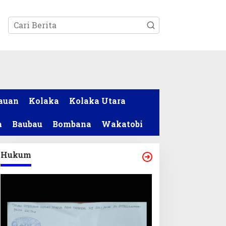
tutup
auan
Kolaka
Kolaka Utara
a
Baubau
Bombana
Wakatobi
Hukum