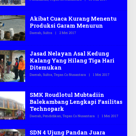
L
.
E
C
H
O
T
Akibat Cuaca Kurang Menentu
E
Produksi Garam Menurun
G
A
Daerah
,
Sultra
|
2 Mei 2017
O
S
L
.
E
C
H
O
T
Jasad Nelayan Asal Kedung
E
G
Kalang Yang Hilang Tiga Hari
A
Ditemukan
S
.
Daerah
,
Sultra
,
Tegas.co Nusantara
|
1 Mei 2017
O
C
L
O
E
H
T
SMK Roudlotul Mubtadiin
E
G
Balekambang Lengkapi Fasilitas
A
Technopark
S
.
Daerah
,
Pendidikan
,
Tegas.co Nusantara
|
1 Mei 2017
O
C
L
O
E
H
SDN 4 Ujung Pandan Juara
T