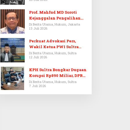
Prof. Mahfud MD Soroti
Kejanggalan Pengalihan
Penyelidikan Tersangka
Di Berita Utama, Hukum, Jakarta
13 Juli 2026
Febrie Adriansyah
Perkuat Advokasi Pers,
Wakil Ketua PWI Sultra
Resmi Dilantik Menjadi
Di Berita Utama, Hukum, Sultra
12 Juli 2026
Advokat PERADI
KPH Sultra Bongkar Dugaan
Korupsi Rp890 Miliar, DPRD
Sultra Gelar RDP
Di Berita Utama, Hukum, Sultra
7 Juli 2026