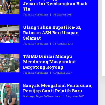
E
Jepara Ini Kembangkan Buah
G
Tin
A
S
Tegas.co Nusantara
|
31 Oktober 2017
O
.
L
C
E
O
H
Ulang Tahun Bupati Ke-53,
T
E
Ratusan ASN Beri Ucapan
G
Selamat
A
S
Tegas.co Nusantara
|
13 Agustus 2017
O
.
L
C
E
O
H
TMMD Dinilai Mampu
T
E
Mendorong Masyarakat
G
Bergotong Royong
A
S
Tegas.co Nusantara
|
4 Agustus 2017
O
.
L
C
E
O
H
Banyak Mengalami Penurunan,
T
E
Persijap Ganti Pelatih Baru
G
A
Olahraga
,
Tegas.co Nusantara
|
2 Agustus 2017
O
S
L
.
E