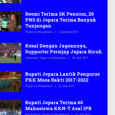
C
H
O
T
E
G
Resmi Terima SK Pensiun, 26
A
PNS di Jepara Terima Banyak
S
.
Tunjangan
C
O
Tegas.co Nusantara
|
2 Agustus 2017
O
L
E
H
Kesal Dengan Jagoannya,
T
E
Supporter Persijap Jepara Ricuh
G
A
Olahraga
,
Tegas.co Nusantara
|
29 Juli 2017
O
S
L
.
E
C
H
O
T
Bupati Jepara Lantik Pengurus
E
PKK Masa Bakti 2017-2022
G
A
Tegas.co Nusantara
|
25 Juli 2017
O
S
L
.
E
C
H
O
T
Bupati Jepara Terima 60
E
Mahasiswa KKN-T Asal IPB
G
A
Pendidikan
,
Tegas.co Nusantara
|
18 Juli 2017
O
S