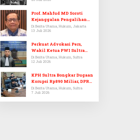
Prof. Mahfud MD Soroti
Kejanggalan Pengalihan
Penyelidikan Tersangka
Di Berita Utama, Hukum, Jakarta
13 Juli 2026
Febrie Adriansyah
Perkuat Advokasi Pers,
Wakil Ketua PWI Sultra
Resmi Dilantik Menjadi
Di Berita Utama, Hukum, Sultra
12 Juli 2026
Advokat PERADI
KPH Sultra Bongkar Dugaan
Korupsi Rp890 Miliar, DPRD
Sultra Gelar RDP
Di Berita Utama, Hukum, Sultra
7 Juli 2026