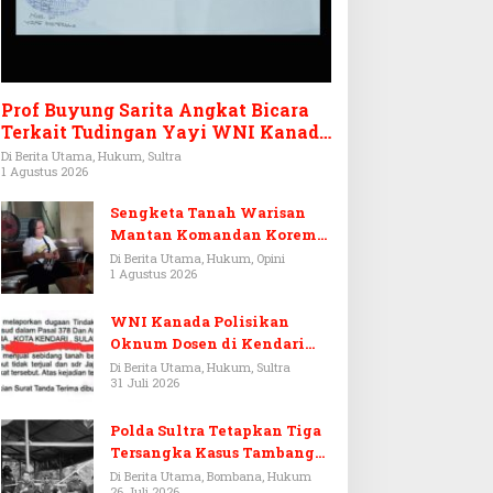
Prof Buyung Sarita Angkat Bicara
Terkait Tudingan Yayi WNI Kanada
Ditagih Utang Rp3,6 Miliar
Di Berita Utama, Hukum, Sultra
1 Agustus 2026
Sengketa Tanah Warisan
Mantan Komandan Korem
143/HO, Ketika Warisan
Di Berita Utama, Hukum, Opini
1 Agustus 2026
Menjadi Arena Pemerasan
WNI Kanada Polisikan
Oknum Dosen di Kendari
Terkait Aset Puluhan Miliar
Di Berita Utama, Hukum, Sultra
31 Juli 2026
Polda Sultra Tetapkan Tiga
Tersangka Kasus Tambang
Emas Ilegal di Bombana
Di Berita Utama, Bombana, Hukum
26 Juli 2026