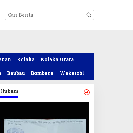
tutup
auan
Kolaka
Kolaka Utara
a
Baubau
Bombana
Wakatobi
Hukum