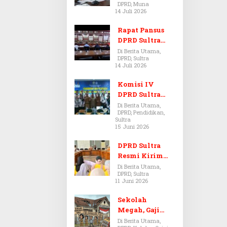
DPRD, Muna
Dugaan Jual
14 Juli 2026
Beli Tanah
Bermasalah di
Rapat Pansus
Muna
DPRD Sultra
Diskors Dua
Di Berita Utama,
DPRD, Sultra
Kali Akibat
14 Juli 2026
Ketidakhadira
n Pj Sekda
Komisi IV
DPRD Sultra
Kawal Hak
Di Berita Utama,
DPRD, Pendidikan,
Guru,
Sultra
Rencanakan
15 Juni 2026
Revisi Perda
Pendidikan
DPRD Sultra
Resmi Kirim
Aspirasi Tolak
Di Berita Utama,
DPRD, Sultra
Peraturan
11 Juni 2026
BPOM No. 5
Tahun 2026 ke
Sekolah
Komisi IX DPR
Megah, Gaji
RI
Guru Berdarah-
Di Berita Utama,