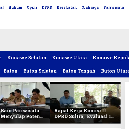
al
Hukum
Opini
DPRD
Kesehatan
Olahraga
Pariwisata
e
Konawe Selatan
Konawe Utara
Konawe Kepul
Buton
Buton Selatan
Buton Tengah
Buton Utar
Baru Pariwisata
Rapat Kerja Komisi II
, Menyulap Potensi
DPRD Sultra, Evaluasi 13
 Lewat Sentuhan
OPD
l dan Penguatan