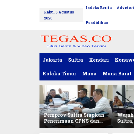
L
Indeks Berita
Advetori
tutup
e
Rabu, 5 Agustus
w
2026
a
Pendidikan
t
i
k
e
k
o
Jakarta
Sultra
Kendari
Konaw
n
t
Kolaka Timur
Muna
Muna Barat
e
n
Pemprov Sultra Siapkan
Wajah 
Penerimaan CPNS dan
Sultra
PPPK 2027, DPRD Sultra
Lokal
Desak Formasi
Digita