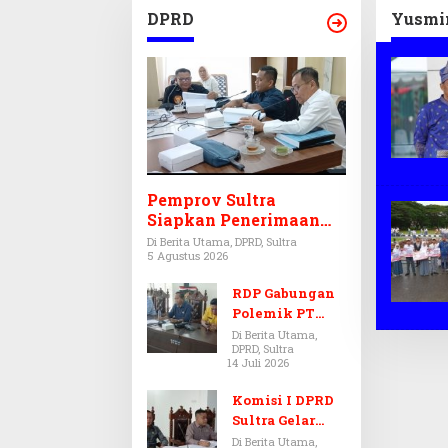
Disabilitas
Ekraf
DPRD
Yusmi
Pemprov Sultra
Siapkan Penerimaan
CPNS dan PPPK 2027,
Di Berita Utama, DPRD, Sultra
5 Agustus 2026
DPRD Sultra Desak
Formasi Disabilitas
RDP Gabungan
Polemik PT
Antam-SJS
Di Berita Utama,
DPRD, Sultra
Kolaka
14 Juli 2026
Ditunda,
Komisi III dan
Komisi I DPRD
IV Menunggu
Sultra Gelar
Hasil Audit BPK
RDP, Ungkap
Di Berita Utama,