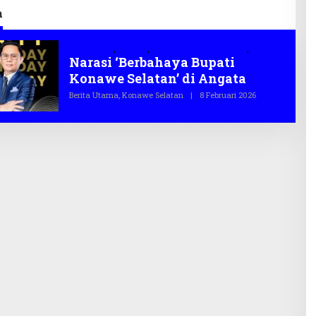
2026
Infrastruktur
a
'Berbahaya
,
Angata
,
Bupati Konawe Selatan'
,
Narasi
Narasi ‘Berbahaya Bupati
Konawe Selatan’ di Angata
Berita Utama
,
Konawe Selatan
|
8 Februari 2026
O
L
E
H
T
E
G
A
S
.
C
O