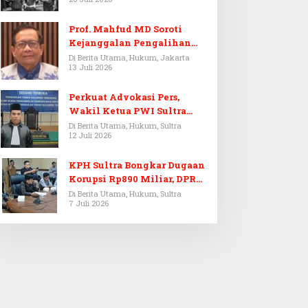
Prof. Mahfud MD Soroti
Kejanggalan Pengalihan
Penyelidikan Tersangka
Di Berita Utama, Hukum, Jakarta
13 Juli 2026
Febrie Adriansyah
Perkuat Advokasi Pers,
Wakil Ketua PWI Sultra
Resmi Dilantik Menjadi
Di Berita Utama, Hukum, Sultra
12 Juli 2026
Advokat PERADI
KPH Sultra Bongkar Dugaan
Korupsi Rp890 Miliar, DPRD
Sultra Gelar RDP
Di Berita Utama, Hukum, Sultra
7 Juli 2026