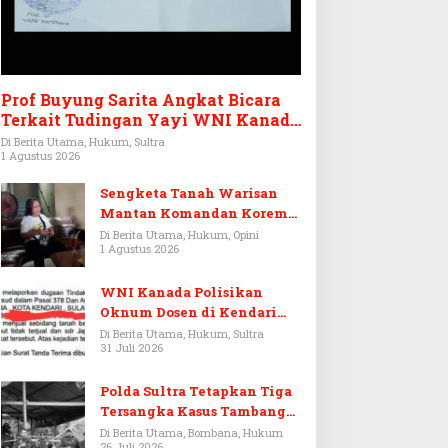
Prof Buyung Sarita Angkat Bicara
Terkait Tudingan Yayi WNI Kanada
Ditagih Utang Rp3,6 Miliar
Di Berita Utama, Hukum, Sultra
1 Agustus 2026
Sengketa Tanah Warisan
Mantan Komandan Korem
143/HO, Ketika Warisan
Di Berita Utama, Hukum, Opini
1 Agustus 2026
Menjadi Arena Pemerasan
WNI Kanada Polisikan
Oknum Dosen di Kendari
Terkait Aset Puluhan Miliar
Di Berita Utama, Hukum, Sultra
31 Juli 2026
Polda Sultra Tetapkan Tiga
Tersangka Kasus Tambang
Emas Ilegal di Bombana
Di Berita Utama, Bombana, Hukum
26 Juli 2026