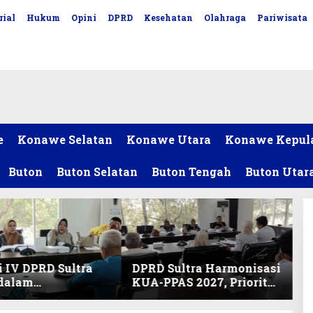
rial
Hukum
Opini
DPRD
Kesehatan
Olahraga
Pariwisata
e
Konawe Selatan
Konawe Utara
Konawe Kepul
Buton
Buton Selatan
Buton Tengah
Buton Utar
 IV DPRD Sultra
DPRD Sultra Harmonisasi
 dalam
KUA-PPAS 2027, Prioritas
nisasi KUA-PPAS
Pendidikan, Kebudayaan,
an Perubahan
dan Pelunasan Utang