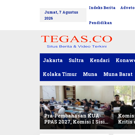
L
Indeks Berita
Adveto
tutup
e
Jumat, 7 Agustus
w
2026
a
Pendidikan
t
i
k
e
k
o
Jakarta
Sultra
Kendari
Konaw
n
t
Kolaka Timur
Muna
Muna Barat
e
n
Pra-Pembahasan KUA-
Komisi
PPAS 2027, Komisi I Sisir
Kritis
Program Prioritas
Harmo
Berkelanjutan
2027 d