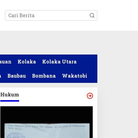
tutup
auan
Kolaka
Kolaka Utara
a
Baubau
Bombana
Wakatobi
Hukum