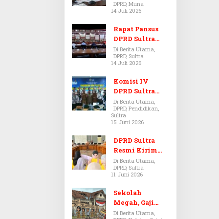
DPRD, Muna
Dugaan Jual
14 Juli 2026
Beli Tanah
Bermasalah di
Rapat Pansus
Muna
DPRD Sultra
Diskors Dua
Di Berita Utama,
DPRD, Sultra
Kali Akibat
14 Juli 2026
Ketidakhadira
n Pj Sekda
Komisi IV
DPRD Sultra
Kawal Hak
Di Berita Utama,
DPRD, Pendidikan,
Guru,
Sultra
Rencanakan
15 Juni 2026
Revisi Perda
Pendidikan
DPRD Sultra
Resmi Kirim
Aspirasi Tolak
Di Berita Utama,
DPRD, Sultra
Peraturan
11 Juni 2026
BPOM No. 5
Tahun 2026 ke
Sekolah
Komisi IX DPR
Megah, Gaji
RI
Guru Berdarah-
Di Berita Utama,