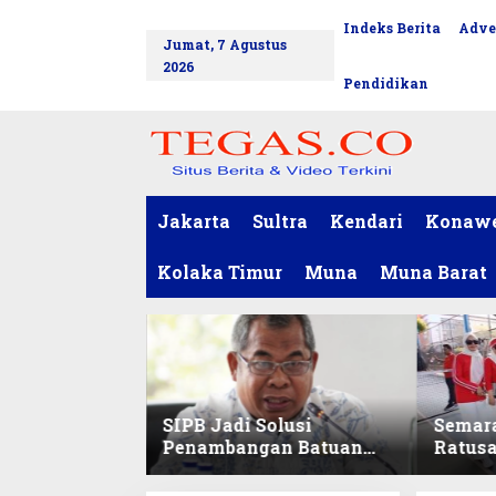
L
Indeks Berita
Adve
tutup
e
Jumat, 7 Agustus
w
2026
a
Pendidikan
t
i
k
e
k
o
Jakarta
Sultra
Kendari
Konaw
n
t
Kolaka Timur
Muna
Muna Barat
e
n
SIPB Jadi Solusi
Semar
Penambangan Batuan
Ratus
Komoditas ex-Golongan
Sekret
C di Sultra
Ikuti 