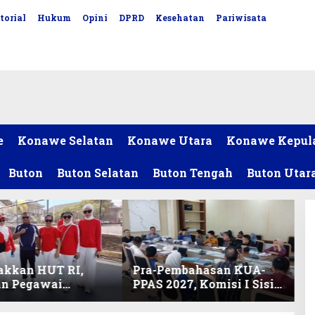
torial
Hukum
Opini
DPRD
Kesehatan
Pariwisata
e
Konawe Selatan
Konawe Utara
Konawe Kepul
Buton
Buton Selatan
Buton Tengah
Buton Utar
akkan HUT RI,
Pra-Pembahasan KUA-
an Pegawai
PPAS 2027, Komisi I Sisir
ariat DPRD Sultra
Program Prioritas
Lomba Bola Gotong
Berkelanjutan