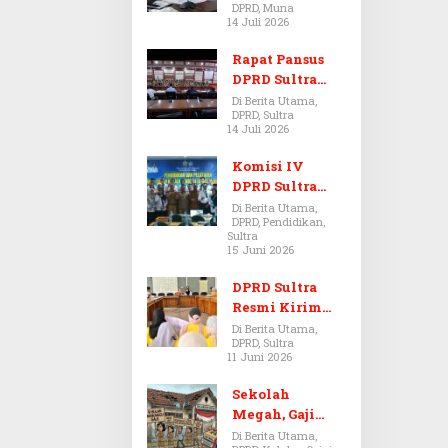
DPRD, Muna
Dugaan Jual
14 Juli 2026
Beli Tanah
Bermasalah di
Rapat Pansus
Muna
DPRD Sultra
Diskors Dua
Di Berita Utama,
DPRD, Sultra
Kali Akibat
14 Juli 2026
Ketidakhadira
n Pj Sekda
Komisi IV
DPRD Sultra
Kawal Hak
Di Berita Utama,
DPRD, Pendidikan,
Guru,
Sultra
Rencanakan
15 Juni 2026
Revisi Perda
Pendidikan
DPRD Sultra
Resmi Kirim
Aspirasi Tolak
Di Berita Utama,
DPRD, Sultra
Peraturan
11 Juni 2026
BPOM No. 5
Tahun 2026 ke
Sekolah
Komisi IX DPR
Megah, Gaji
RI
Guru Berdarah-
Di Berita Utama,