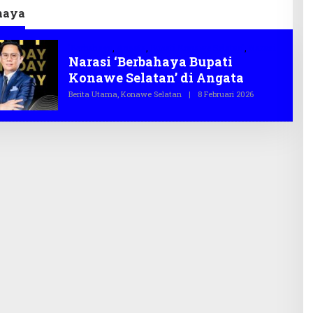
haya
'Berbahaya
,
Angata
,
Bupati Konawe Selatan'
,
Narasi
Narasi ‘Berbahaya Bupati
Konawe Selatan’ di Angata
Berita Utama
,
Konawe Selatan
|
8 Februari 2026
O
L
E
H
T
E
G
A
S
.
C
O