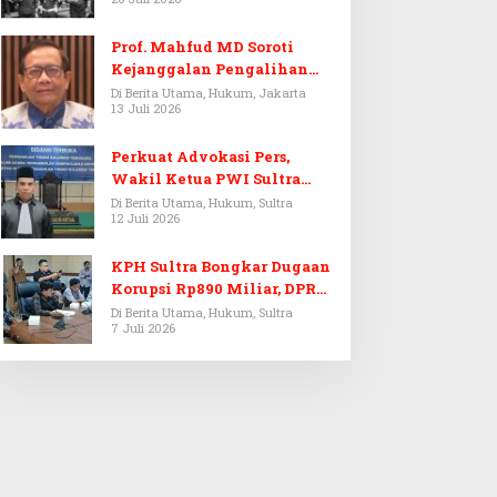
Prof. Mahfud MD Soroti
Kejanggalan Pengalihan
Penyelidikan Tersangka
Di Berita Utama, Hukum, Jakarta
13 Juli 2026
Febrie Adriansyah
Perkuat Advokasi Pers,
Wakil Ketua PWI Sultra
Resmi Dilantik Menjadi
Di Berita Utama, Hukum, Sultra
12 Juli 2026
Advokat PERADI
KPH Sultra Bongkar Dugaan
Korupsi Rp890 Miliar, DPRD
Sultra Gelar RDP
Di Berita Utama, Hukum, Sultra
7 Juli 2026