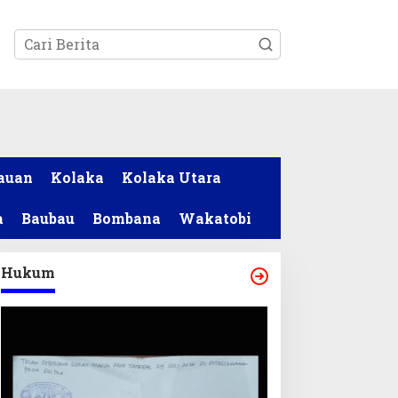
tutup
auan
Kolaka
Kolaka Utara
a
Baubau
Bombana
Wakatobi
Hukum