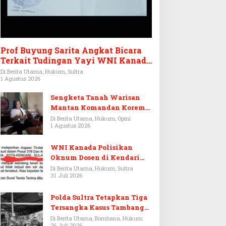
Prof Buyung Sarita Angkat Bicara
Terkait Tudingan Yayi WNI Kanada
Ditagih Utang Rp3,6 Miliar
Di Berita Utama, Hukum, Sultra
1 Agustus 2026
Sengketa Tanah Warisan
Mantan Komandan Korem
143/HO, Ketika Warisan
Di Berita Utama, Hukum, Opini
1 Agustus 2026
Menjadi Arena Pemerasan
WNI Kanada Polisikan
Oknum Dosen di Kendari
Terkait Aset Puluhan Miliar
Di Berita Utama, Hukum, Sultra
31 Juli 2026
Polda Sultra Tetapkan Tiga
Tersangka Kasus Tambang
Emas Ilegal di Bombana
Di Berita Utama, Bombana, Hukum
26 Juli 2026