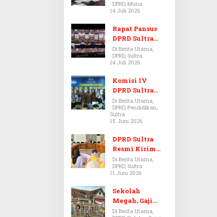
DPRD, Muna
Dugaan Jual
14 Juli 2026
Beli Tanah
Bermasalah di
Rapat Pansus
Muna
DPRD Sultra
Diskors Dua
Di Berita Utama,
DPRD, Sultra
Kali Akibat
14 Juli 2026
Ketidakhadira
n Pj Sekda
Komisi IV
DPRD Sultra
Kawal Hak
Di Berita Utama,
DPRD, Pendidikan,
Guru,
Sultra
Rencanakan
15 Juni 2026
Revisi Perda
Pendidikan
DPRD Sultra
Resmi Kirim
Aspirasi Tolak
Di Berita Utama,
DPRD, Sultra
Peraturan
11 Juni 2026
BPOM No. 5
Tahun 2026 ke
Sekolah
Komisi IX DPR
Megah, Gaji
RI
Guru Berdarah-
Di Berita Utama,