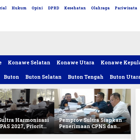
ial
Hukum
Opini
DPRD
Kesehatan
Olahraga
Pariwisata
e
Konawe Selatan
Konawe Utara
Konawe Kepul
Buton
Buton Selatan
Buton Tengah
Buton Utar
ultra Harmonisasi
Pemprov Sultra Siapkan
AS 2027, Prioritas
Penerimaan CPNS dan
ikan, Kebudayaan,
PPPK 2027, DPRD Sultra
lunasan Utang
Desak Formasi