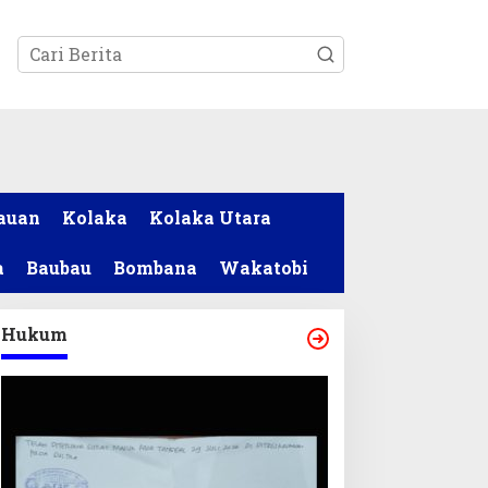
tutup
auan
Kolaka
Kolaka Utara
a
Baubau
Bombana
Wakatobi
Hukum