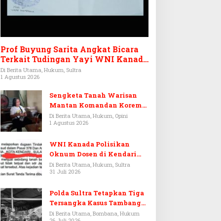
Prof Buyung Sarita Angkat Bicara
Terkait Tudingan Yayi WNI Kanada
Ditagih Utang Rp3,6 Miliar
Di Berita Utama, Hukum, Sultra
1 Agustus 2026
Sengketa Tanah Warisan
Mantan Komandan Korem
143/HO, Ketika Warisan
Di Berita Utama, Hukum, Opini
1 Agustus 2026
Menjadi Arena Pemerasan
WNI Kanada Polisikan
Oknum Dosen di Kendari
Terkait Aset Puluhan Miliar
Di Berita Utama, Hukum, Sultra
31 Juli 2026
Polda Sultra Tetapkan Tiga
Tersangka Kasus Tambang
Emas Ilegal di Bombana
Di Berita Utama, Bombana, Hukum
26 Juli 2026