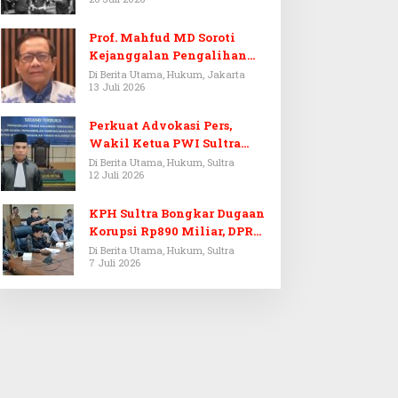
Prof. Mahfud MD Soroti
Kejanggalan Pengalihan
Penyelidikan Tersangka
Di Berita Utama, Hukum, Jakarta
13 Juli 2026
Febrie Adriansyah
Perkuat Advokasi Pers,
Wakil Ketua PWI Sultra
Resmi Dilantik Menjadi
Di Berita Utama, Hukum, Sultra
12 Juli 2026
Advokat PERADI
KPH Sultra Bongkar Dugaan
Korupsi Rp890 Miliar, DPRD
Sultra Gelar RDP
Di Berita Utama, Hukum, Sultra
7 Juli 2026