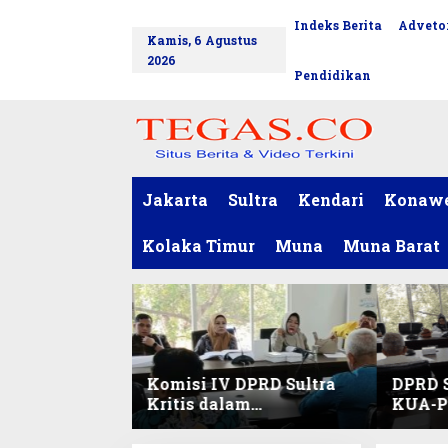
L
Indeks Berita
Advetor
tutup
e
Kamis, 6 Agustus
w
2026
a
Pendidikan
t
i
k
e
k
o
Jakarta
Sultra
Kendari
Konaw
n
t
Kolaka Timur
Muna
Muna Barat
e
n
Komisi IV DPRD Sultra
DPRD S
Kritis dalam
KUA-PP
Harmonisasi KUA-PPAS
Pendid
2027 dan Perubahan
dan Pe