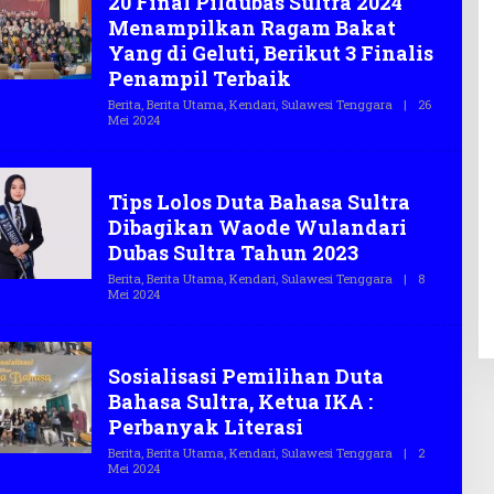
20 Final Pildubas Sultra 2024
G
Menampilkan Ragam Bakat
A
S
Yang di Geluti, Berikut 3 Finalis
.
Penampil Terbaik
C
O
Berita
,
Berita Utama
,
Kendari
,
Sulawesi Tenggara
|
26
Mei 2024
O
L
E
H
Duta Bahasa
T
Tips Lolos Duta Bahasa Sultra
E
G
Dibagikan Waode Wulandari
A
S
Dubas Sultra Tahun 2023
.
C
Berita
,
Berita Utama
,
Kendari
,
Sulawesi Tenggara
|
8
O
Mei 2024
O
L
E
H
Duta Bahasa
T
Sosialisasi Pemilihan Duta
E
G
Bahasa Sultra, Ketua IKA :
A
S
Perbanyak Literasi
.
C
Berita
,
Berita Utama
,
Kendari
,
Sulawesi Tenggara
|
2
O
Mei 2024
O
L