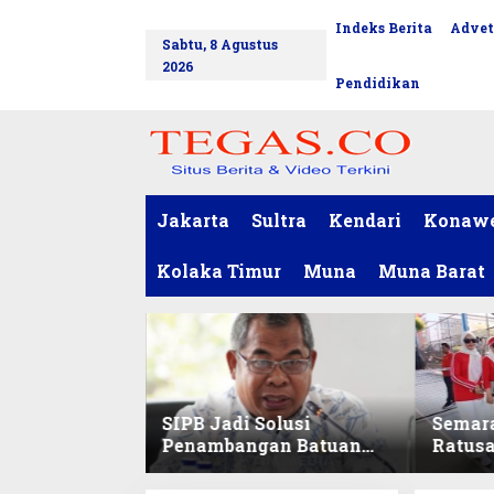
L
Indeks Berita
Advet
tutup
e
Sabtu, 8 Agustus
w
2026
a
Pendidikan
t
i
k
e
k
o
Jakarta
Sultra
Kendari
Konaw
n
t
Kolaka Timur
Muna
Muna Barat
e
n
SIPB Jadi Solusi
Semar
Penambangan Batuan
Ratus
Komoditas ex-Golongan
Sekret
C di Sultra
Ikuti 