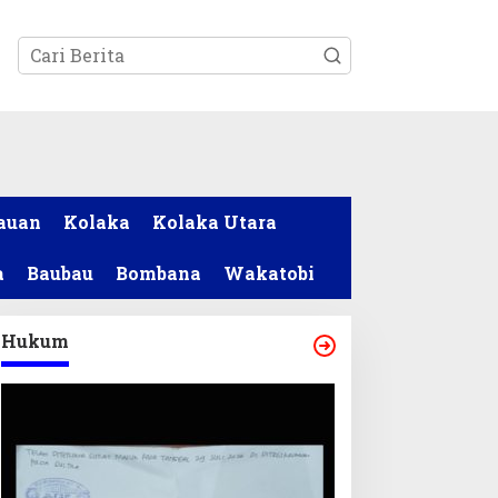
tutup
auan
Kolaka
Kolaka Utara
a
Baubau
Bombana
Wakatobi
Hukum