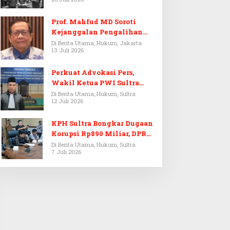
Prof. Mahfud MD Soroti
Kejanggalan Pengalihan
Penyelidikan Tersangka
Di Berita Utama, Hukum, Jakarta
13 Juli 2026
Febrie Adriansyah
Perkuat Advokasi Pers,
Wakil Ketua PWI Sultra
Resmi Dilantik Menjadi
Di Berita Utama, Hukum, Sultra
12 Juli 2026
Advokat PERADI
KPH Sultra Bongkar Dugaan
Korupsi Rp890 Miliar, DPRD
Sultra Gelar RDP
Di Berita Utama, Hukum, Sultra
7 Juli 2026