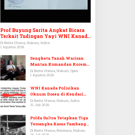
Prof Buyung Sarita Angkat Bicara
Terkait Tudingan Yayi WNI Kanada
Ditagih Utang Rp3,6 Miliar
Di Berita Utama, Hukum, Sultra
1 Agustus 2026
Sengketa Tanah Warisan
Mantan Komandan Korem
143/HO, Ketika Warisan
Di Berita Utama, Hukum, Opini
1 Agustus 2026
Menjadi Arena Pemerasan
WNI Kanada Polisikan
Oknum Dosen di Kendari
Terkait Aset Puluhan Miliar
Di Berita Utama, Hukum, Sultra
31 Juli 2026
Polda Sultra Tetapkan Tiga
Tersangka Kasus Tambang
Emas Ilegal di Bombana
Di Berita Utama, Bombana, Hukum
26 Juli 2026