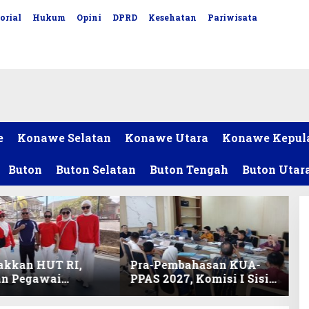
orial
Hukum
Opini
DPRD
Kesehatan
Pariwisata
e
Konawe Selatan
Konawe Utara
Konawe Kepul
Buton
Buton Selatan
Buton Tengah
Buton Utar
akkan HUT RI,
Pra-Pembahasan KUA-
an Pegawai
PPAS 2027, Komisi I Sisir
ariat DPRD Sultra
Program Prioritas
Lomba Bola Gotong
Berkelanjutan