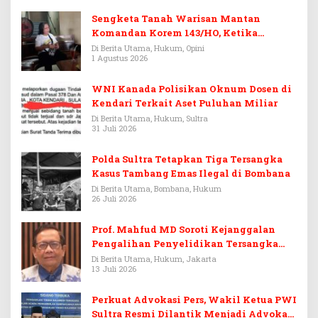
Sengketa Tanah Warisan Mantan
Komandan Korem 143/HO, Ketika
Warisan Menjadi Arena Pemerasan
Di Berita Utama, Hukum, Opini
1 Agustus 2026
WNI Kanada Polisikan Oknum Dosen di
Kendari Terkait Aset Puluhan Miliar
Di Berita Utama, Hukum, Sultra
31 Juli 2026
Polda Sultra Tetapkan Tiga Tersangka
Kasus Tambang Emas Ilegal di Bombana
Di Berita Utama, Bombana, Hukum
26 Juli 2026
Prof. Mahfud MD Soroti Kejanggalan
Pengalihan Penyelidikan Tersangka
Febrie Adriansyah
Di Berita Utama, Hukum, Jakarta
13 Juli 2026
Perkuat Advokasi Pers, Wakil Ketua PWI
Sultra Resmi Dilantik Menjadi Advokat