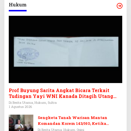
Hukum
Prof Buyung Sarita Angkat Bicara Terkait
Tudingan Yayi WNI Kanada Ditagih Utang
Rp3,6 Miliar
Di Berita Utama, Hukum, Sultra
1 Agustus 2026
Sengketa Tanah Warisan Mantan
Komandan Korem 143/HO, Ketika
Warisan Menjadi Arena Pemerasan
Di Berita Utama, Hukum, Opini