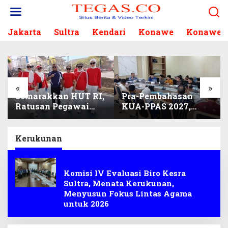
L
e
w
Jakarta
Sultra
Kendari
Konawe
Konawe S
a
t
i
k
e
k
«
»
Semarakkan HUT RI,
Pra-Pembahasan
o
Ratusan Pegawai
KUA-PPAS 2027,
n
Sekretariat DPRD
Komisi I Sisir
t
Sultra Ikuti Lomba
Program Prioritas
e
Bola Gotong
Berkelanjutan
n
Kerukunan
Kerukunan
Komisi IV Evaluasi Biro Kesra
Sultra, Menata Kerukunan,
Menyusun Fokus Lintas Agama
untuk 2026