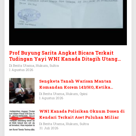
Prof Buyung Sarita Angkat Bicara Terkait
Tudingan Yayi WNI Kanada Ditagih Utang
Rp3,6 Miliar
Di Berita Utama, Hukum, Sultra
1 Agustus 2026
Sengketa Tanah Warisan Mantan
Komandan Korem 143/HO, Ketika
Warisan Menjadi Arena Pemerasan
Di Berita Utama, Hukum, Opini
1 Agustus 2026
WNI Kanada Polisikan Oknum Dosen di
Kendari Terkait Aset Puluhan Miliar
Di Berita Utama, Hukum, Sultra
31 Juli 2026