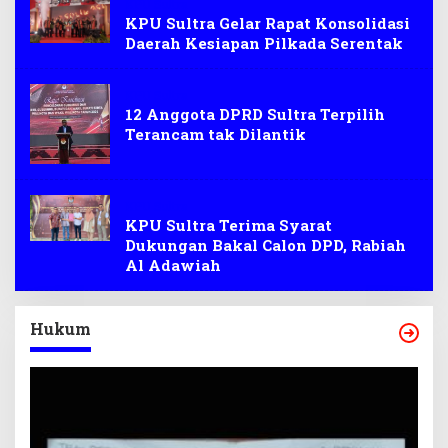
KPU Sultra
KPU Sultra Gelar Rapat Konsolidasi
Daerah Kesiapan Pilkada Serentak
KPU Sultra
12 Anggota DPRD Sultra Terpilih
Terancam tak Dilantik
KPU Sultra
KPU Sultra Terima Syarat
Dukungan Bakal Calon DPD, Rabiah
Al Adawiah
Hukum