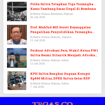
Polda Sultra Tetapkan Tiga Tersangka
Kasus Tambang Emas Ilegal di Bombana
Di Berita Utama, Bombana, Hukum
26 Juli 2026
Prof. Mahfud MD Soroti Kejanggalan
Pengalihan Penyelidikan Tersangka
Febrie Adriansyah
Di Berita Utama, Hukum, Jakarta
13 Juli 2026
Perkuat Advokasi Pers, Wakil Ketua PWI
Sultra Resmi Dilantik Menjadi Advokat
PERADI
Di Berita Utama, Hukum, Sultra
12 Juli 2026
KPH Sultra Bongkar Dugaan Korupsi
Rp890 Miliar, DPRD Sultra Gelar RDP
Di Berita Utama, Hukum, Sultra
7 Juli 2026