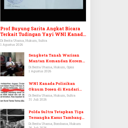
Prof Buyung Sarita Angkat Bicara
Terkait Tudingan Yayi WNI Kanada
Ditagih Utang Rp3,6 Miliar
Di Berita Utama, Hukum, Sultra
1 Agustus 2026
Sengketa Tanah Warisan
Mantan Komandan Korem
143/HO, Ketika Warisan
Di Berita Utama, Hukum, Opini
1 Agustus 2026
Menjadi Arena Pemerasan
WNI Kanada Polisikan
Oknum Dosen di Kendari
Terkait Aset Puluhan Miliar
Di Berita Utama, Hukum, Sultra
31 Juli 2026
Polda Sultra Tetapkan Tiga
Tersangka Kasus Tambang
Emas Ilegal di Bombana
Di Berita Utama, Bombana, Hukum
26 Juli 2026