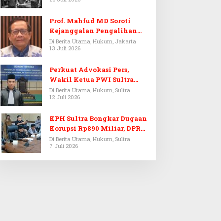
Prof. Mahfud MD Soroti
Kejanggalan Pengalihan
Penyelidikan Tersangka
Di Berita Utama, Hukum, Jakarta
13 Juli 2026
Febrie Adriansyah
Perkuat Advokasi Pers,
Wakil Ketua PWI Sultra
Resmi Dilantik Menjadi
Di Berita Utama, Hukum, Sultra
12 Juli 2026
Advokat PERADI
KPH Sultra Bongkar Dugaan
Korupsi Rp890 Miliar, DPRD
Sultra Gelar RDP
Di Berita Utama, Hukum, Sultra
7 Juli 2026