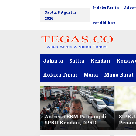
L
Indeks Berita
Advet
tutup
e
Sabtu, 8 Agustus
w
2026
a
Pendidikan
t
i
k
e
k
o
Jakarta
Sultra
Kendari
Konaw
n
t
Kolaka Timur
Muna
Muna Barat
e
n
Antrean BBM Panjang di
SIPB J
SPBU Kendari, DPRD
Penam
Sultra Duga Sistem
Komod
Barcode Curang
C di Su