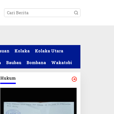
tutup
auan
Kolaka
Kolaka Utara
a
Baubau
Bombana
Wakatobi
Hukum