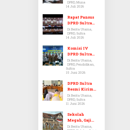
DPRD, Muna
Dugaan Jual
14 Juli 2026
Beli Tanah
Bermasalah di
Rapat Pansus
Muna
DPRD Sultra
Diskors Dua
Di Berita Utama,
DPRD, Sultra
Kali Akibat
14 Juli 2026
Ketidakhadira
n Pj Sekda
Komisi IV
DPRD Sultra
Kawal Hak
Di Berita Utama,
DPRD, Pendidikan,
Guru,
Sultra
Rencanakan
15 Juni 2026
Revisi Perda
Pendidikan
DPRD Sultra
Resmi Kirim
Aspirasi Tolak
Di Berita Utama,
DPRD, Sultra
Peraturan
11 Juni 2026
BPOM No. 5
Tahun 2026 ke
Sekolah
Komisi IX DPR
Megah, Gaji
RI
Guru Berdarah-
Di Berita Utama,