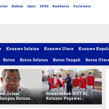
orial
Hukum
Opini
DPRD
Kesehatan
Pariwisata
e
Konawe Selatan
Konawe Utara
Konawe Kepul
Buton
Buton Selatan
Buton Tengah
Buton Utar
adi Solusi
Semarakkan HUT RI,
bangan Batuan
Ratusan Pegawai
itas ex-Golongan
Sekretariat DPRD Sultra
ltra
Ikuti Lomba Bola Gotong