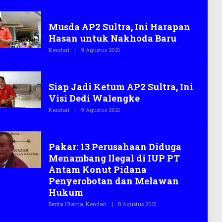
E
H
Sultra
T
Musda AP2 Sultra, Ini Harapan
E
G
Hasan untuk Nakhoda Baru
A
S
Kendari
|
9 Agustus 2021
O
.
L
C
E
O
H
Sultra
T
Siap Jadi Ketum AP2 Sultra, Ini
E
G
Visi Dedi Walengke
A
S
Kendari
|
9 Agustus 2021
O
.
L
C
E
O
H
Tambang ilegal
T
Pakar: 13 Perusahaan Diduga
E
G
Menambang Ilegal di IUP PT
A
S
Antam Konut Pidana
.
Penyerobotan dan Melawan
C
O
Hukum
Berita Utama
,
Kendari
|
8 Agustus 2021
O
L
E