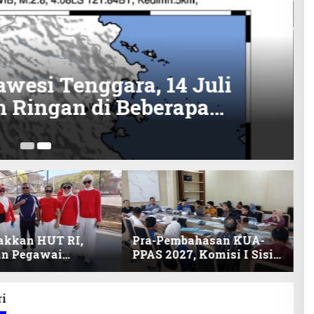
wesi Tenggara, 14 Juli
 Ringan di Beberapa
3 
akkan HUT RI,
Pra-Pembahasan KUA-
an Pegawai
PPAS 2027, Komisi I Sisir
ariat DPRD Sultra
Program Prioritas
Lomba Bola Gotong
Berkelanjutan
i