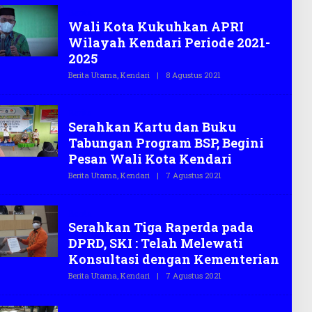
H
Berita
T
Wali Kota Kukuhkan APRI
E
G
Wilayah Kendari Periode 2021-
A
S
2025
.
C
Berita Utama
,
Kendari
|
8 Agustus 2021
O
O
L
E
H
Berita
T
Serahkan Kartu dan Buku
E
G
Tabungan Program BSP, Begini
A
S
Pesan Wali Kota Kendari
.
C
Berita Utama
,
Kendari
|
7 Agustus 2021
O
O
L
E
H
Berita
T
Serahkan Tiga Raperda pada
E
G
DPRD, SKI : Telah Melewati
A
S
Konsultasi dengan Kementerian
.
C
Berita Utama
,
Kendari
|
7 Agustus 2021
O
O
L
E
H