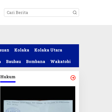
tutup
auan
Kolaka
Kolaka Utara
a
Baubau
Bombana
Wakatobi
Hukum