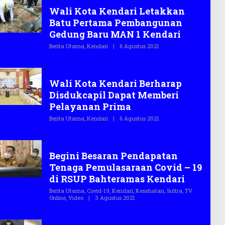
Berita
T
Wali Kota Kendari Letakkan
E
G
Batu Pertama Pembangunan
A
S
Gedung Baru MAN 1 Kendari
.
C
Berita Utama
,
Kendari
|
6 Agustus 2021
O
O
L
E
H
Berita
T
Wali Kota Kendari Berharap
E
G
Disdukcapil Dapat Memberi
A
S
Pelayanan Prima
.
C
Berita Utama
,
Kendari
|
6 Agustus 2021
O
O
L
E
H
Tenaga kesehatan
T
Begini Besaran Pendapatan
E
G
Tenaga Pemulasaraan Covid – 19
A
S
di RSUP Bahteramas Kendari
.
C
Berita Utama
,
Covid-19
,
Kendari
,
Kesehatan
,
Sultra
,
TV
O
Online
,
Video
|
3 Agustus 2021
O
L
E
H
Sultra