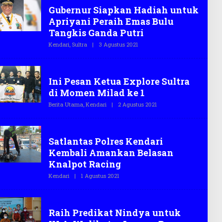
T
Gubernur Siapkan Hadiah untuk
E
G
Apriyani Peraih Emas Bulu
A
S
Tangkis Ganda Putri
.
C
Kendari
,
Sultra
|
3 Agustus 2021
O
O
L
E
H
Berita
T
Ini Pesan Ketua Explore Sultra
E
G
di Momen Milad ke 1
A
S
Berita Utama
,
Kendari
|
2 Agustus 2021
O
.
L
C
E
O
H
Kendari
T
Satlantas Polres Kendari
E
G
Kembali Amankan Belasan
A
S
Knalpot Racing
.
C
Kendari
|
1 Agustus 2021
O
O
L
E
H
Berita
T
Raih Predikat Nindya untuk
E
G