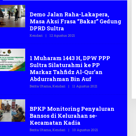
demonstrasi
Demo Jalan Raha-Lakapera,
Masa Aksi Frasa “Bakar” Gedung
DPRD Sultra
Kendari
|
12 Agustus 2021
O
L
E
H
Berita
T
1 Muharam 1443 H, DPW PPP
E
G
Sultra Silaturahmi ke PP
A
S
Markaz Tahfidz Al-Qur’an
.
Abdurrahman Bin Auf
C
O
Berita Utama
,
Kendari
|
11 Agustus 2021
O
L
E
H
Berita
T
BPKP Monitoring Penyaluran
E
G
Bansos di Kelurahan se-
A
S
Kecamatan Kadia
.
C
Berita Utama
,
Kendari
|
10 Agustus 2021
O
O
L