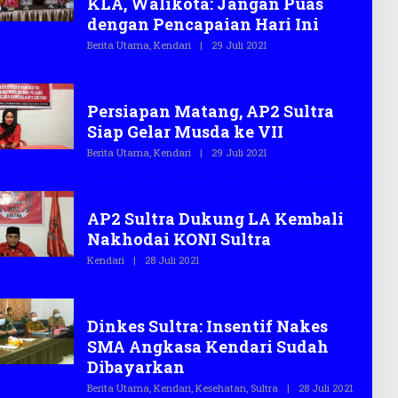
KLA, Walikota: Jangan Puas
A
S
dengan Pencapaian Hari Ini
.
C
Berita Utama
,
Kendari
|
29 Juli 2021
O
O
L
E
H
AP2 Sultra
T
Persiapan Matang, AP2 Sultra
E
G
Siap Gelar Musda ke VII
A
S
Berita Utama
,
Kendari
|
29 Juli 2021
O
.
L
C
E
O
H
AP2 Sultra
T
AP2 Sultra Dukung LA Kembali
E
G
Nakhodai KONI Sultra
A
S
Kendari
|
28 Juli 2021
O
.
L
C
E
O
H
Tenaga kesehatan
T
Dinkes Sultra: Insentif Nakes
E
G
SMA Angkasa Kendari Sudah
A
S
Dibayarkan
.
C
Berita Utama
,
Kendari
,
Kesehatan
,
Sultra
|
28 Juli 2021
O
O