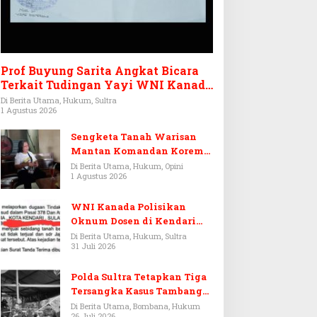
Berita Utama
,
Feature
,
Kendari
Prof Buyung Sarita Angkat Bicara
Langkah Anggun Maliqa Aurora
Terkait Tudingan Yayi WNI Kanada
Ditagih Utang Rp3,6 Miliar
Sulawesi Tenggara Menuju Pent
Di Berita Utama, Hukum, Sultra
1 Agustus 2026
Agustus 2026
Sengketa Tanah Warisan
Mantan Komandan Korem
143/HO, Ketika Warisan
Di Berita Utama, Hukum, Opini
1 Agustus 2026
Menjadi Arena Pemerasan
WNI Kanada Polisikan
Oknum Dosen di Kendari
Terkait Aset Puluhan Miliar
Di Berita Utama, Hukum, Sultra
31 Juli 2026
Polda Sultra Tetapkan Tiga
Tersangka Kasus Tambang
Emas Ilegal di Bombana
Di Berita Utama, Bombana, Hukum
26 Juli 2026