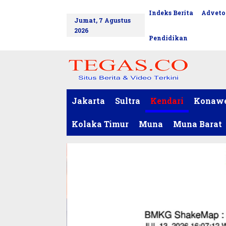
L
Indeks Berita
Adveto
tutup
e
Jumat, 7 Agustus
w
2026
a
Pendidikan
t
i
k
e
k
o
Jakarta
Sultra
Kendari
Konaw
n
t
Kolaka Timur
Muna
Muna Barat
e
n