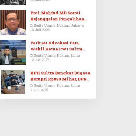
Prof. Mahfud MD Soroti
Kejanggalan Pengalihan
Penyelidikan Tersangka
Di Berita Utama, Hukum, Jakarta
13 Juli 2026
Febrie Adriansyah
Perkuat Advokasi Pers,
Wakil Ketua PWI Sultra
Resmi Dilantik Menjadi
Di Berita Utama, Hukum, Sultra
12 Juli 2026
Advokat PERADI
KPH Sultra Bongkar Dugaan
Korupsi Rp890 Miliar, DPRD
Sultra Gelar RDP
Di Berita Utama, Hukum, Sultra
7 Juli 2026