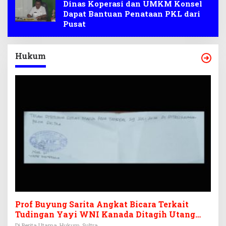
Dinas Koperasi dan UMKM Konsel
Dapat Bantuan Penataan PKL dari
Pusat
Hukum
Prof Buyung Sarita Angkat Bicara Terkait
Tudingan Yayi WNI Kanada Ditagih Utang
Rp3,6 Miliar
Di Berita Utama, Hukum, Sultra