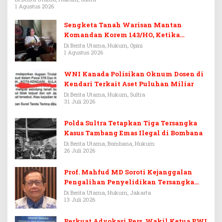
1 Agustus 2026
Sengketa Tanah Warisan Mantan
Komandan Korem 143/HO, Ketika
Warisan Menjadi Arena Pemerasan
Di Berita Utama, Hukum, Opini
1 Agustus 2026
WNI Kanada Polisikan Oknum Dosen di
Kendari Terkait Aset Puluhan Miliar
Di Berita Utama, Hukum, Sultra
31 Juli 2026
Polda Sultra Tetapkan Tiga Tersangka
Kasus Tambang Emas Ilegal di Bombana
Di Berita Utama, Bombana, Hukum
26 Juli 2026
Prof. Mahfud MD Soroti Kejanggalan
Pengalihan Penyelidikan Tersangka
Febrie Adriansyah
Di Berita Utama, Hukum, Jakarta
13 Juli 2026
Perkuat Advokasi Pers, Wakil Ketua PWI