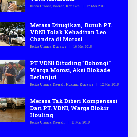
A
Berita Utama
,
Daerah
,
Konawe
|
17 Mei 2018
O
S
L
.
E
C
H
O
T
Merasa Dirugikan, Buruh PT.
E
VDNI Tolak Kehadiran Leo
G
A
Chandra di Morosi
S
.
Berita Utama
,
Konawe
|
16 Mei 2018
O
C
L
O
E
H
PT VDNI Dituding “Bohongi”
T
E
Warga Morosi, Aksi Blokade
G
Berlanjut
A
S
Berita Utama
,
Daerah
,
Hukum
,
Konawe
|
12 Mei 2018
O
.
L
C
E
O
H
Merasa Tak Diberi Kompensasi
T
E
Dari PT. VDNI, Warga Blokir
G
Houling
A
S
Berita Utama
,
Daerah
|
11 Mei 2018
O
.
L
C
E
O
H