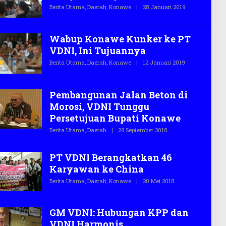
A
Berita Utama
,
Daerah
,
Konawe
|
28 Januari 2019
O
S
L
.
E
C
H
O
T
Wabup Konawe Kunker ke PT
E
VDNI, Ini Tujuannya
G
A
Berita Utama
,
Daerah
,
Konawe
|
12 Januari 2019
O
S
L
.
E
C
H
O
T
Pembangunan Jalan Beton di
E
Morosi, VDNI Tunggu
G
A
Persetujuan Bupati Konawe
S
.
Berita Utama
,
Daerah
|
28 September 2018
O
C
L
O
E
H
PT VDNI Berangkatkan 46
T
E
Karyawan ke China
G
A
Berita Utama
,
Daerah
,
Konawe
|
20 Mei 2018
O
S
L
.
E
C
H
O
T
GM VDNI: Hubungan KPP dan
E
VDNI Harmonis
G