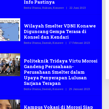
Info Pastinya
Berita Utama
,
Hukum
,
Konawe
|
22 Juni 2023
O
L
E
H
Konawe
T
Wilayah Smelter VDNI Konawe
E
G
Diguncang Gempa Terasa di
A
S
Konsel dan Kendari
.
C
Berita Utama
,
Daerah
,
Konawe
|
17 Februari 2023
O
O
L
E
H
Konawe
T
Politeknik Tridaya Virtu Morosi
E
G
Gandeng Perusahaan-
A
S
Perusahaan Smelter dalam
.
Upaya Penyerapan Lulusan
C
O
Sarjana Terapan
Berita Utama
,
Daerah
,
Konawe
|
29 Januari 2023
O
L
E
H
Opini
T
Kampus Vokasi di Morosi Siap
E