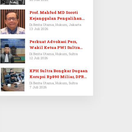
Prof. Mahfud MD Soroti
Kejanggalan Pengalihan
Penyelidikan Tersangka
Di Berita Utama, Hukum, Jakarta
13 Juli 2026
Febrie Adriansyah
Perkuat Advokasi Pers,
Wakil Ketua PWI Sultra
Resmi Dilantik Menjadi
Di Berita Utama, Hukum, Sultra
12 Juli 2026
Advokat PERADI
KPH Sultra Bongkar Dugaan
Korupsi Rp890 Miliar, DPRD
Sultra Gelar RDP
Di Berita Utama, Hukum, Sultra
7 Juli 2026