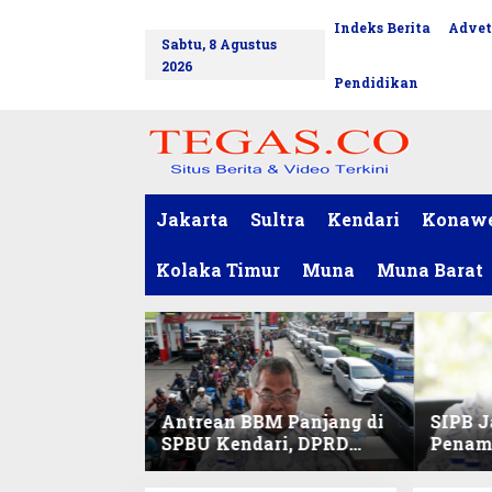
L
Indeks Berita
Advet
tutup
e
Sabtu, 8 Agustus
w
2026
a
Pendidikan
t
i
k
e
k
o
Jakarta
Sultra
Kendari
Konaw
n
t
Kolaka Timur
Muna
Muna Barat
e
n
Antrean BBM Panjang di
SIPB J
SPBU Kendari, DPRD
Penam
Sultra Duga Sistem
Komod
Barcode Curang
C di Su