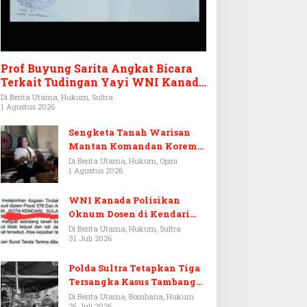
Prof Buyung Sarita Angkat Bicara
Terkait Tudingan Yayi WNI Kanada
Ditagih Utang Rp3,6 Miliar
Di Berita Utama, Hukum, Sultra
1 Agustus 2026
Sengketa Tanah Warisan
Mantan Komandan Korem
143/HO, Ketika Warisan
Di Berita Utama, Hukum, Opini
1 Agustus 2026
Menjadi Arena Pemerasan
WNI Kanada Polisikan
Oknum Dosen di Kendari
Terkait Aset Puluhan Miliar
Di Berita Utama, Hukum, Sultra
31 Juli 2026
Polda Sultra Tetapkan Tiga
Tersangka Kasus Tambang
Emas Ilegal di Bombana
Di Berita Utama, Bombana, Hukum
26 Juli 2026