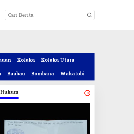
tutup
auan
Kolaka
Kolaka Utara
a
Baubau
Bombana
Wakatobi
Hukum