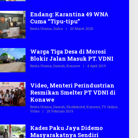
.
E
C
H
O
T
Endang: Karantina 49 WNA
E
Cuma “Tipu-tipu”
G
A
Berita Utama
,
Sultra
|
20 Maret 2020
O
S
L
.
E
C
H
O
T
Warga Tiga Desa di Morosi
E
G
Blokir Jalan Masuk PT. VDNI
A
S
Berita Utama
,
Daerah
,
Konawe
|
4 April 2019
O
.
L
C
E
O
H
T
Video, Menteri Perindustrian
E
Resmikan Smelter PT VDNI di
G
A
Konawe
S
.
Berita Utama
,
Daerah
,
Ekobishotel
,
Konawe
,
TV Online
,
C
Video
|
25 Februari 2019
O
O
L
E
H
Kades Paku Jaya Didemo
T
E
Masyarakatnya Sendiri
G