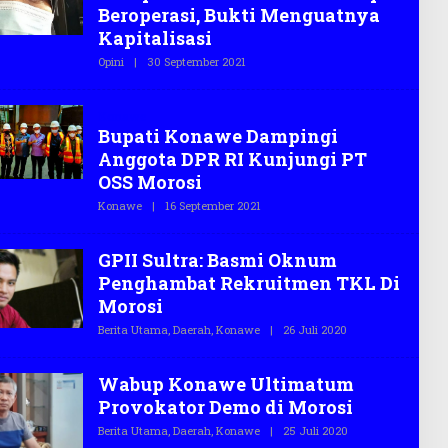
G
Beroperasi, Bukti Menguatnya
A
S
Kapitalisasi
.
C
Opini
|
30 September 2021
O
O
L
E
H
Konawe
T
Bupati Konawe Dampingi
E
G
Anggota DPR RI Kunjungi PT
A
S
OSS Morosi
.
C
Konawe
|
16 September 2021
O
O
L
E
H
GPII Sultra: Basmi Oknum
T
E
Penghambat Rekruitmen TKL Di
G
Morosi
A
S
Berita Utama
,
Daerah
,
Konawe
|
26 Juli 2020
O
.
L
C
E
O
H
Wabup Konawe Ultimatum
T
E
Provokator Demo di Morosi
G
A
Berita Utama
,
Daerah
,
Konawe
|
25 Juli 2020
O
S
L