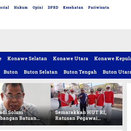
orial
Hukum
Opini
DPRD
Kesehatan
Pariwisata
e
Konawe Selatan
Konawe Utara
Konawe Kepul
Buton
Buton Selatan
Buton Tengah
Buton Utar
adi Solusi
Semarakkan HUT RI,
bangan Batuan
Ratusan Pegawai
itas ex-Golongan
Sekretariat DPRD Sultra
ltra
Ikuti Lomba Bola Gotong