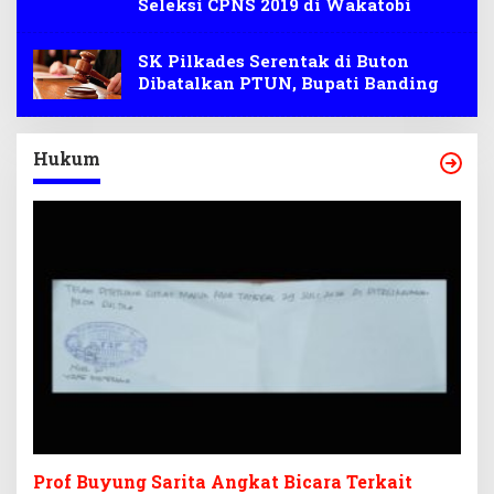
Seleksi CPNS 2019 di Wakatobi
SK Pilkades Serentak di Buton
Dibatalkan PTUN, Bupati Banding
Hukum
Prof Buyung Sarita Angkat Bicara Terkait