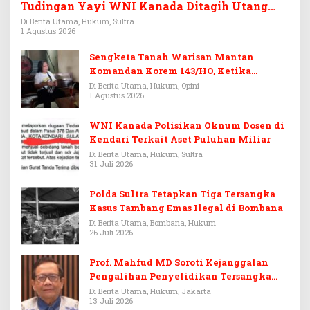
Tudingan Yayi WNI Kanada Ditagih Utang
Rp3,6 Miliar
Di Berita Utama, Hukum, Sultra
1 Agustus 2026
Sengketa Tanah Warisan Mantan
Komandan Korem 143/HO, Ketika
Warisan Menjadi Arena Pemerasan
Di Berita Utama, Hukum, Opini
1 Agustus 2026
WNI Kanada Polisikan Oknum Dosen di
Kendari Terkait Aset Puluhan Miliar
Di Berita Utama, Hukum, Sultra
31 Juli 2026
Polda Sultra Tetapkan Tiga Tersangka
Kasus Tambang Emas Ilegal di Bombana
Di Berita Utama, Bombana, Hukum
26 Juli 2026
Prof. Mahfud MD Soroti Kejanggalan
Pengalihan Penyelidikan Tersangka
Febrie Adriansyah
Di Berita Utama, Hukum, Jakarta
13 Juli 2026