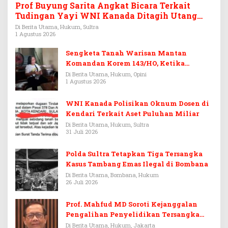
Prof Buyung Sarita Angkat Bicara Terkait
Tudingan Yayi WNI Kanada Ditagih Utang
Rp3,6 Miliar
Di Berita Utama, Hukum, Sultra
1 Agustus 2026
Sengketa Tanah Warisan Mantan
Komandan Korem 143/HO, Ketika
Warisan Menjadi Arena Pemerasan
Di Berita Utama, Hukum, Opini
1 Agustus 2026
WNI Kanada Polisikan Oknum Dosen di
Kendari Terkait Aset Puluhan Miliar
Di Berita Utama, Hukum, Sultra
31 Juli 2026
Polda Sultra Tetapkan Tiga Tersangka
Kasus Tambang Emas Ilegal di Bombana
Di Berita Utama, Bombana, Hukum
26 Juli 2026
Prof. Mahfud MD Soroti Kejanggalan
Pengalihan Penyelidikan Tersangka
Febrie Adriansyah
Di Berita Utama, Hukum, Jakarta