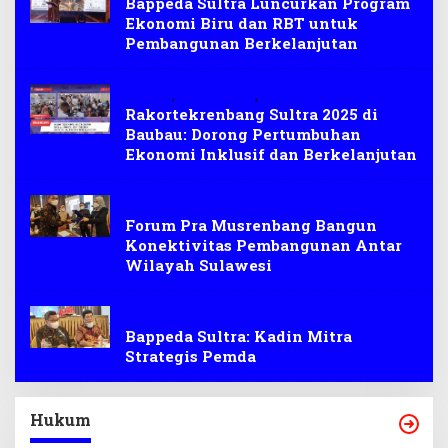
Bappeda Sultra Luncurkan Program
Ekonomi Biru dan RBT untuk
Pembangunan Berkelanjutan
Bappeda
,
Rakirtekbang
,
Sultra
Rakortekrenbang Sultra 2025 di
Baubau: Dorong Pertumbuhan
Ekonomi Inklusif dan Berkelanjutan
Bappeda
Forum Pra Musrenbang Bangun
Konektivitas Pembangunan Antar
Wilayah Sulawesi
Bappeda
Bappeda Sultra: Kadin Mitra
Strategis Pemda
Hukum