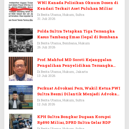
WNI Kanada Polisikan Oknum Dosen di
Kendari Terkait Aset Puluhan Miliar
Di Berita Utama, Hukum, Sultra
31 Juli 2026
Polda Sultra Tetapkan Tiga Tersangka
Kasus Tambang Emas Ilegal di Bombana
Di Berita Utama, Bombana, Hukum
26 Juli 2026
Prof. Mahfud MD Soroti Kejanggalan
Pengalihan Penyelidikan Tersangka
Febrie Adriansyah
Di Berita Utama, Hukum, Jakarta
13 Juli 2026
Perkuat Advokasi Pers, Wakil Ketua PWI
Sultra Resmi Dilantik Menjadi Advokat
PERADI
Di Berita Utama, Hukum, Sultra
12 Juli 2026
KPH Sultra Bongkar Dugaan Korupsi
Rp890 Miliar, DPRD Sultra Gelar RDP
Di Berita Utama, Hukum, Sultra