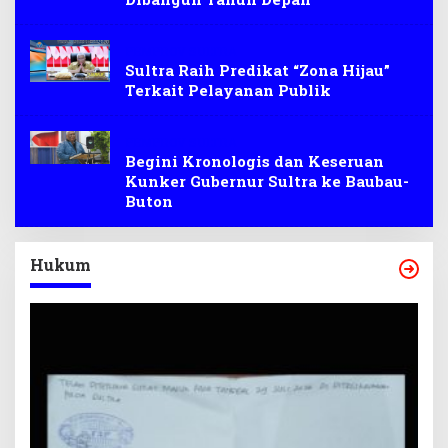
PEMPROV SULTRA
Sultra Raih Predikat “Zona Hijau”
Terkait Pelayanan Publik
PEMPROV SULTRA
Begini Kronologis dan Keseruan
Kunker Gubernur Sultra ke Baubau-
Buton
Hukum