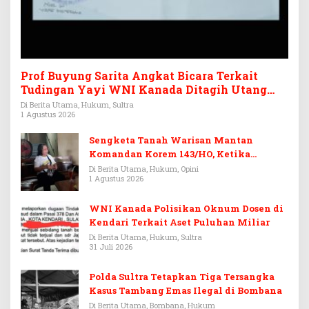
Prof Buyung Sarita Angkat Bicara Terkait
Tudingan Yayi WNI Kanada Ditagih Utang
Rp3,6 Miliar
Di Berita Utama, Hukum, Sultra
1 Agustus 2026
Sengketa Tanah Warisan Mantan
Komandan Korem 143/HO, Ketika
Warisan Menjadi Arena Pemerasan
Di Berita Utama, Hukum, Opini
1 Agustus 2026
WNI Kanada Polisikan Oknum Dosen di
Kendari Terkait Aset Puluhan Miliar
Di Berita Utama, Hukum, Sultra
31 Juli 2026
Polda Sultra Tetapkan Tiga Tersangka
Kasus Tambang Emas Ilegal di Bombana
Di Berita Utama, Bombana, Hukum