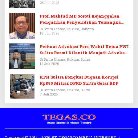
26 Juli 2026
Prof. Mahfud MD Soroti Kejanggalan
Pengalihan Penyelidikan Tersangka
Febrie Adriansyah
Di Berita Utama, Hukum, Jakarta
13 Juli 2026
Perkuat Advokasi Pers, Wakil Ketua PWI
Sultra Resmi Dilantik Menjadi Advokat
PERADI
Di Berita Utama, Hukum, Sultra
12 Juli 2026
KPH Sultra Bongkar Dugaan Korupsi
Rp890 Miliar, DPRD Sultra Gelar RDP
Di Berita Utama, Hukum, Sultra
7 Juli 2026
Copyright © 2014 - 2026 PT. TEGASCO MEDIA INTERNET