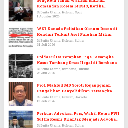
Sengketa Tanah Warisan Mantan
Komandan Korem 143/HO, Ketika
Warisan Menjadi Arena Pemerasan
Di Berita Utama, Hukum, Opini
1 Agustus 2026
WNI Kanada Polisikan Oknum Dosen di
Kendari Terkait Aset Puluhan Miliar
Di Berita Utama, Hukum, Sultra
31 Juli 2026
Polda Sultra Tetapkan Tiga Tersangka
Kasus Tambang Emas Ilegal di Bombana
Di Berita Utama, Bombana, Hukum
26 Juli 2026
Prof. Mahfud MD Soroti Kejanggalan
Pengalihan Penyelidikan Tersangka
Febrie Adriansyah
Di Berita Utama, Hukum, Jakarta
13 Juli 2026
Perkuat Advokasi Pers, Wakil Ketua PWI
Sultra Resmi Dilantik Menjadi Advokat
PERADI
Di Berita Utama, Hukum, Sultra