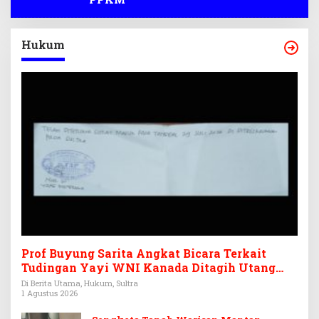
Hukum
Prof Buyung Sarita Angkat Bicara Terkait
Tudingan Yayi WNI Kanada Ditagih Utang
Rp3,6 Miliar
Di Berita Utama, Hukum, Sultra
1 Agustus 2026