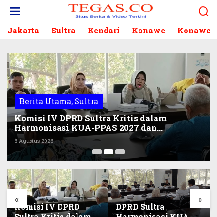
L
e
w
Jakarta
Sultra
Kendari
Konawe
Konawe S
a
t
i
k
e
k
o
Berita Utama
,
Sultra
n
t
Komisi IV DPRD Sultra Kritis dalam
e
Harmonisasi KUA-PPAS 2027 dan
n
Perubahan APBD 2026
6 Agustus 2026
«
»
Komisi IV DPRD
DPRD Sultra
Sultra Kritis dalam
Harmonisasi KUA-