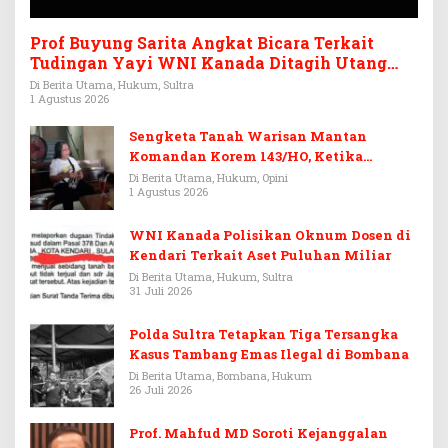
Prof Buyung Sarita Angkat Bicara Terkait
Tudingan Yayi WNI Kanada Ditagih Utang
Rp3,6 Miliar
Di Berita Utama, Hukum, Sultra
1 Agustus 2026
Sengketa Tanah Warisan Mantan
Komandan Korem 143/HO, Ketika
Warisan Menjadi Arena Pemerasan
Di Berita Utama, Hukum, Opini
1 Agustus 2026
WNI Kanada Polisikan Oknum Dosen di
Kendari Terkait Aset Puluhan Miliar
Di Berita Utama, Hukum, Sultra
31 Juli 2026
Polda Sultra Tetapkan Tiga Tersangka
Kasus Tambang Emas Ilegal di Bombana
Di Berita Utama, Bombana, Hukum
26 Juli 2026
Prof. Mahfud MD Soroti Kejanggalan