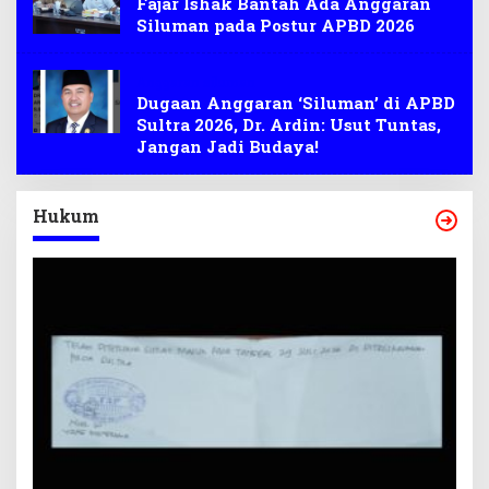
Fajar Ishak Bantah Ada Anggaran
Siluman pada Postur APBD 2026
Anggaran siluman
Dugaan Anggaran ‘Siluman’ di APBD
Sultra 2026, Dr. Ardin: Usut Tuntas,
Jangan Jadi Budaya!
Hukum