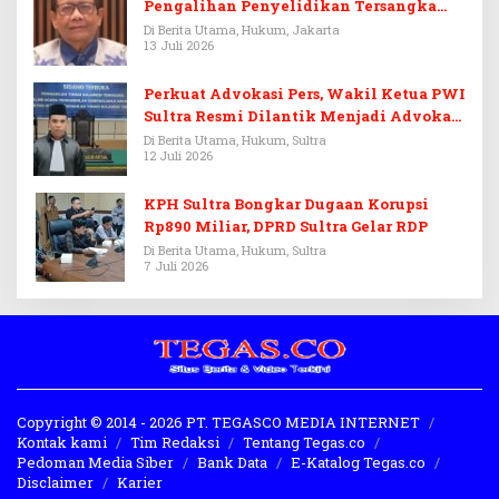
Pengalihan Penyelidikan Tersangka
Febrie Adriansyah
Di Berita Utama, Hukum, Jakarta
13 Juli 2026
Perkuat Advokasi Pers, Wakil Ketua PWI
Sultra Resmi Dilantik Menjadi Advokat
PERADI
Di Berita Utama, Hukum, Sultra
12 Juli 2026
KPH Sultra Bongkar Dugaan Korupsi
Rp890 Miliar, DPRD Sultra Gelar RDP
Di Berita Utama, Hukum, Sultra
7 Juli 2026
Copyright © 2014 - 2026 PT. TEGASCO MEDIA INTERNET
Kontak kami
Tim Redaksi
Tentang Tegas.co
Pedoman Media Siber
Bank Data
E-Katalog Tegas.co
Disclaimer
Karier