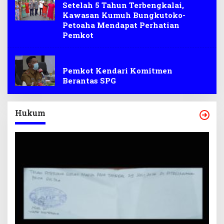
Setelah 5 Tahun Terbengkalai,
Kawasan Kumuh Bungkutoko-
Petoaha Mendapat Perhatian
Pemkot
Pemkot Kendari
Pemkot Kendari Komitmen
Berantas SPG
Hukum