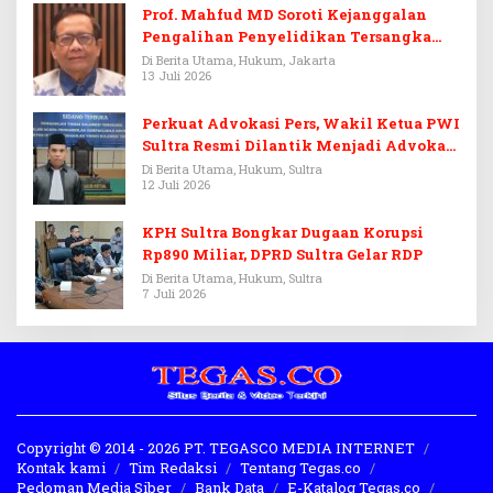
Prof. Mahfud MD Soroti Kejanggalan
Pengalihan Penyelidikan Tersangka
Febrie Adriansyah
Di Berita Utama, Hukum, Jakarta
13 Juli 2026
Perkuat Advokasi Pers, Wakil Ketua PWI
Sultra Resmi Dilantik Menjadi Advokat
PERADI
Di Berita Utama, Hukum, Sultra
12 Juli 2026
KPH Sultra Bongkar Dugaan Korupsi
Rp890 Miliar, DPRD Sultra Gelar RDP
Di Berita Utama, Hukum, Sultra
7 Juli 2026
Copyright © 2014 - 2026 PT. TEGASCO MEDIA INTERNET
Kontak kami
Tim Redaksi
Tentang Tegas.co
Pedoman Media Siber
Bank Data
E-Katalog Tegas.co