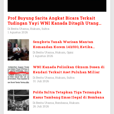
Prof Buyung Sarita Angkat Bicara Terkait
Tudingan Yayi WNI Kanada Ditagih Utang
Rp3,6 Miliar
Di Berita Utama, Hukum, Sultra
1 Agustus 2026
Sengketa Tanah Warisan Mantan
Komandan Korem 143/HO, Ketika
Warisan Menjadi Arena Pemerasan
Di Berita Utama, Hukum, Opini
1 Agustus 2026
WNI Kanada Polisikan Oknum Dosen di
Kendari Terkait Aset Puluhan Miliar
Di Berita Utama, Hukum, Sultra
31 Juli 2026
Polda Sultra Tetapkan Tiga Tersangka
Kasus Tambang Emas Ilegal di Bombana
Di Berita Utama, Bombana, Hukum
26 Juli 2026