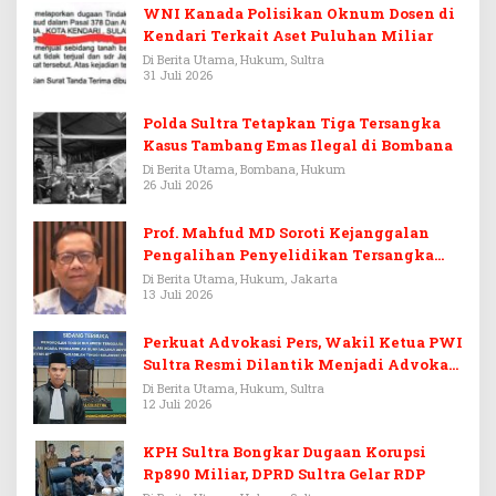
WNI Kanada Polisikan Oknum Dosen di
Kendari Terkait Aset Puluhan Miliar
Di Berita Utama, Hukum, Sultra
31 Juli 2026
Polda Sultra Tetapkan Tiga Tersangka
Kasus Tambang Emas Ilegal di Bombana
Di Berita Utama, Bombana, Hukum
26 Juli 2026
Prof. Mahfud MD Soroti Kejanggalan
Pengalihan Penyelidikan Tersangka
Febrie Adriansyah
Di Berita Utama, Hukum, Jakarta
13 Juli 2026
Perkuat Advokasi Pers, Wakil Ketua PWI
Sultra Resmi Dilantik Menjadi Advokat
PERADI
Di Berita Utama, Hukum, Sultra
12 Juli 2026
KPH Sultra Bongkar Dugaan Korupsi
Rp890 Miliar, DPRD Sultra Gelar RDP