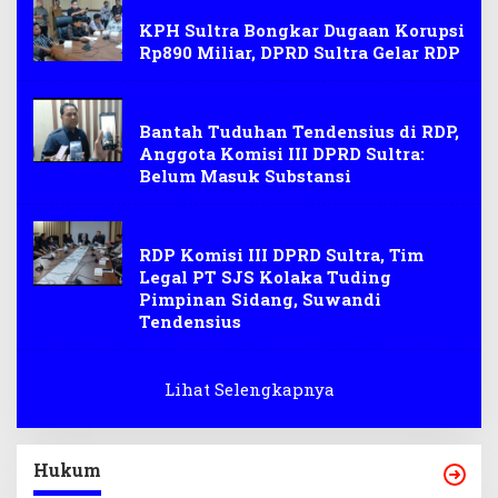
Dugaan korupsi
KPH Sultra Bongkar Dugaan Korupsi
Rp890 Miliar, DPRD Sultra Gelar RDP
RDP PT SJS
Bantah Tuduhan Tendensius di RDP,
Anggota Komisi III DPRD Sultra:
Belum Masuk Substansi
RDP SJS ANTAM
RDP Komisi III DPRD Sultra, Tim
Legal PT SJS Kolaka Tuding
Pimpinan Sidang, Suwandi
Tendensius
Lihat Selengkapnya
Hukum