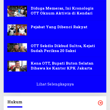
Diduga Memeras, Ini Kronologis
OTT Oknum Aktivis di Kendari
Pejabat Yang Dibenci Rakyat
OTT Sekdis Dikbud Sultra, Kejati
Sudah Periksa 20 Saksi
Kena OTT, Bupati Buton Selatan
Dibawa ke Kantor KPK Jakarta
Lihat Selengkapnya
Hukum