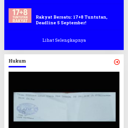
Jakarta
Rakyat Bersatu: 17+8 Tuntutan,
Deadline 5 September!
Lihat Selengkapnya
Hukum