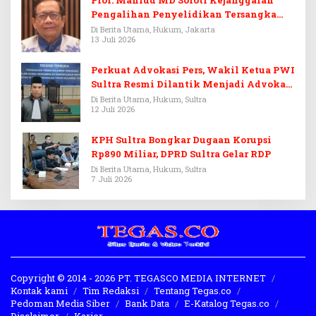
Prof. Mahfud MD Soroti Kejanggalan
Pengalihan Penyelidikan Tersangka
Febrie Adriansyah
Di Berita Utama, Hukum, Jakarta
13 Juli 2026
Perkuat Advokasi Pers, Wakil Ketua PWI
Sultra Resmi Dilantik Menjadi Advokat
PERADI
Di Berita Utama, Hukum, Sultra
12 Juli 2026
KPH Sultra Bongkar Dugaan Korupsi
Rp890 Miliar, DPRD Sultra Gelar RDP
Di Berita Utama, Hukum, Sultra
7 Juli 2026
Copyright © 2014 - 2026 PT. TEGASCO MEDIA INTERNET
Kontak kami
Tim Redaksi
Tentang Tegas.co
Pedoman Media Siber
Bank Data
E-Katalog Tegas.co
Disclaimer
Karier