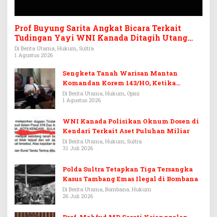
Prof Buyung Sarita Angkat Bicara Terkait
Tudingan Yayi WNI Kanada Ditagih Utang
Rp3,6 Miliar
Di Berita Utama, Hukum, Sultra
1 Agustus 2026
Sengketa Tanah Warisan Mantan
Komandan Korem 143/HO, Ketika
Warisan Menjadi Arena Pemerasan
Di Berita Utama, Hukum, Opini
1 Agustus 2026
WNI Kanada Polisikan Oknum Dosen di
Kendari Terkait Aset Puluhan Miliar
Di Berita Utama, Hukum, Sultra
31 Juli 2026
Polda Sultra Tetapkan Tiga Tersangka
Kasus Tambang Emas Ilegal di Bombana
Di Berita Utama, Bombana, Hukum
26 Juli 2026