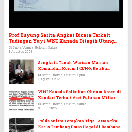
Prof Buyung Sarita Angkat Bicara Terkait
Tudingan Yayi WNI Kanada Ditagih Utang
Rp3,6 Miliar
Di Berita Utama, Hukum, Sultra
1 Agustus 2026
Sengketa Tanah Warisan Mantan
Komandan Korem 143/HO, Ketika
Warisan Menjadi Arena Pemerasan
Di Berita Utama, Hukum, Opini
1 Agustus 2026
WNI Kanada Polisikan Oknum Dosen di
Kendari Terkait Aset Puluhan Miliar
Di Berita Utama, Hukum, Sultra
31 Juli 2026
Polda Sultra Tetapkan Tiga Tersangka
Kasus Tambang Emas Ilegal di Bombana