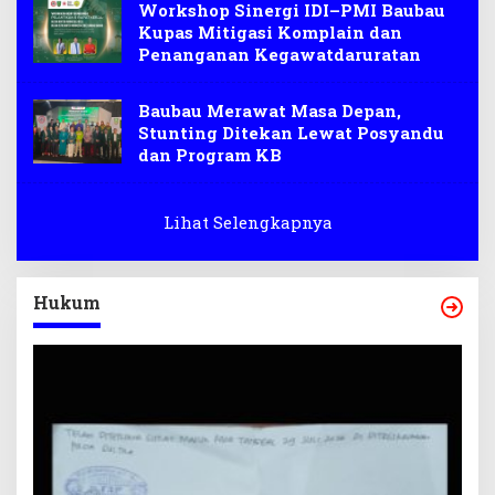
Workshop Sinergi IDI–PMI Baubau
Kupas Mitigasi Komplain dan
Penanganan Kegawatdaruratan
Baubau Merawat Masa Depan,
Stunting Ditekan Lewat Posyandu
dan Program KB
Lihat Selengkapnya
Hukum