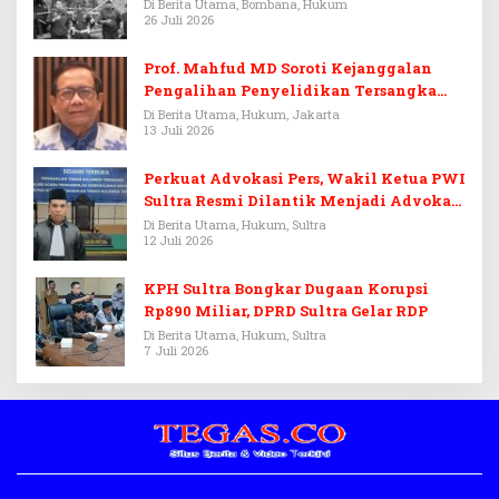
Di Berita Utama, Bombana, Hukum
26 Juli 2026
Prof. Mahfud MD Soroti Kejanggalan
Pengalihan Penyelidikan Tersangka
Febrie Adriansyah
Di Berita Utama, Hukum, Jakarta
13 Juli 2026
Perkuat Advokasi Pers, Wakil Ketua PWI
Sultra Resmi Dilantik Menjadi Advokat
PERADI
Di Berita Utama, Hukum, Sultra
12 Juli 2026
KPH Sultra Bongkar Dugaan Korupsi
Rp890 Miliar, DPRD Sultra Gelar RDP
Di Berita Utama, Hukum, Sultra
7 Juli 2026